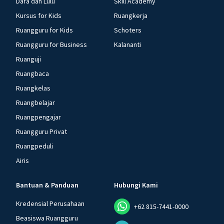
Dafa dan Lulu
Skill Academy
Kursus for Kids
Ruangkerja
Ruangguru for Kids
Schoters
Ruangguru for Business
Kalananti
Ruanguji
Ruangbaca
Ruangkelas
Ruangbelajar
Ruangpengajar
Ruangguru Privat
Ruangpeduli
Airis
Bantuan & Panduan
Hubungi Kami
Kredensial Perusahaan
+62 815-7441-0000
Beasiswa Ruangguru