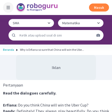
Masuk
Beranda
Why is Erfiana so sure that China will win the Ube...
Iklan
Pertanyaan
Read the dialogues carefully.
Erfiana:
Do you think China will win the Uber Cup?
Dandy:
Definitely! They always play beautifully. Do you think