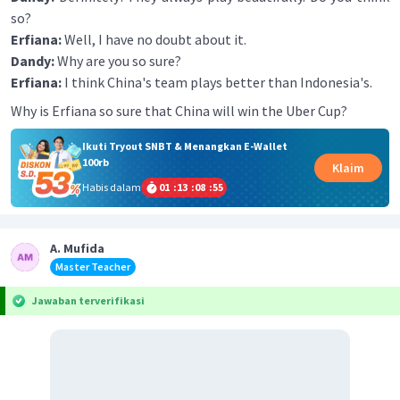
so?
Erfiana:
Well, I have no doubt about it.
Dandy:
Why are you so sure?
Erfiana:
I think China's team plays better than Indonesia's.
Why is Erfiana so sure that China will win the Uber Cup?
Ikuti Tryout SNBT & Menangkan E-Wallet
100rb
Klaim
Habis dalam
01
:
13
:
08
:
55
A. Mufida
Master Teacher
Jawaban terverifikasi