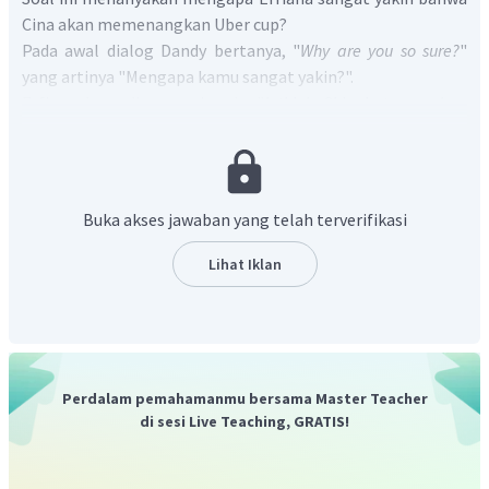
Cina akan memenangkan Uber cup?
Pada awal dialog Dandy bertanya, "
Why are you so sure?
"
yang artinya "Mengapa kamu sangat yakin?".
Erfiana kemudian menjawab, "
I think China's team plays
better than Indonesia's.
" yang artinya "Aku rasa tim Cina
bermain lebih baik daripada Indonesia."
Berdasarkan hal tersebut, Erfiana yakin bahwa China akan
memenangkan
Uber Cup
karena dia berpikir bahwa tim Cina
Buka akses jawaban yang telah terverifikasi
bermain lebih baik daripada Indonesia.
Jadi, jawaban yang benar adalah
B
ecause she thinks that
Lihat Iklan
China's team plays better than Indonesia's
.
Perdalam pemahamanmu bersama Master Teacher
di sesi Live Teaching, GRATIS!