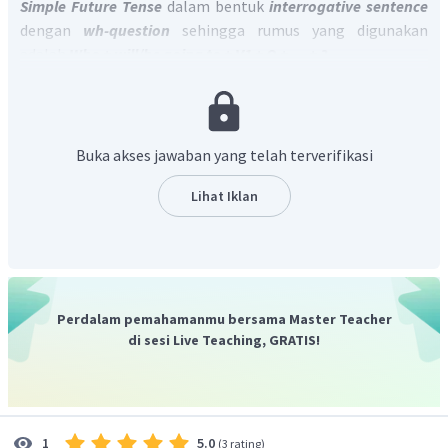
Simple Future Tense
dalam bentuk
interrogative sentence
dengan
wh-question
sehingga rumus yang digunakan
adalah
Who + will/be going to + V1 + O + ... + ?
.
Jadi, jawaban yang benar adalah B.
Buka akses jawaban yang telah terverifikasi
Lihat Iklan
Perdalam pemahamanmu bersama Master Teacher
di sesi Live Teaching, GRATIS!
5.0
1
(
3 rating
)