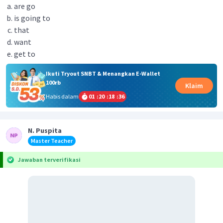
are go
is going to
that
want
get to
Ikuti Tryout SNBT & Menangkan E-Wallet
100rb
Klaim
Habis dalam
01
:
20
:
18
:
35
N. Puspita
Master Teacher
Jawaban terverifikasi