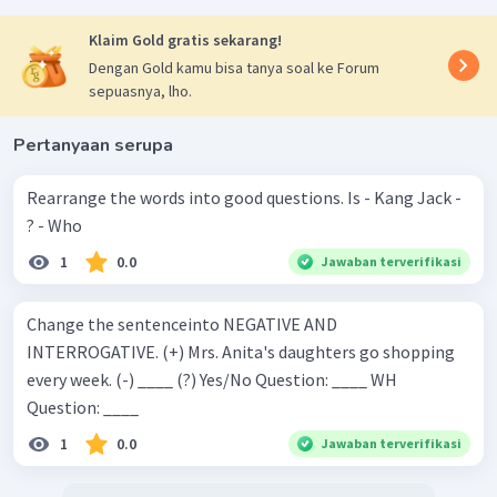
Klaim Gold gratis sekarang!
Dengan Gold kamu bisa tanya soal ke Forum
sepuasnya, lho.
Pertanyaan serupa
Rearrange the words into good questions. Is - Kang Jack -
? - Who
1
0.0
Jawaban terverifikasi
Change the sentenceinto NEGATIVE AND
INTERROGATIVE. (+) Mrs. Anita's daughters go shopping
every week. (-) ____ (?) Yes/No Question: ____ WH
Question: ____
1
0.0
Jawaban terverifikasi