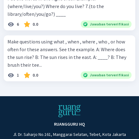
(where/live/you?) Where do you live? 7.(to the
library/often/you/go?) ____
6
0.0
Jawaban terverifikasi
Make questions using what , when , where , who , or how
often for these answers. See the example. A: Where does
the sun rise? B: The sun rises in the east. A: ____? B: They
brush their tee...
1
0.0
Jawaban terverifikasi
RUANGGURU HQ
Jl. Dr. Saharjo No.161, Manggarai Selatan, Tebet, Kota Jakarta