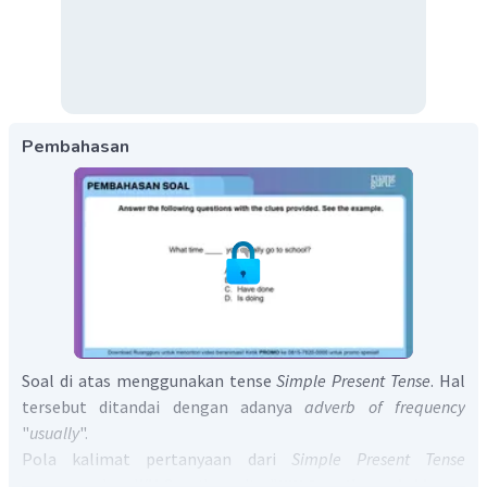
Pembahasan
Soal di atas menggunakan tense
Simple Present Tense
. Hal
tersebut ditandai dengan adanya
adverb of frequency
"
usually
".
Pola kalimat pertanyaan dari
Simple Present Tense
menggunakan
WH Question
yaitu "
WH Question + do/does +