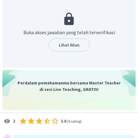
S + V1?
".
do
: digunakan untuk kata ganti subjek
I, You, They, We
.
does
: digunakan untuk kata ganti subjek
He, She, It
.
Buka akses jawaban yang telah terverifikasi
Subjek pada soal adalah
you.
Dengan demikian,
auxiliary
Lihat Iklan
verb
yang digunakan adalah
do
.
Jadi, jawaban yang benar adalah B.
Perdalam pemahamanmu bersama Master Teacher
di sesi Live Teaching, GRATIS!
3.8
2
(
5 rating
)