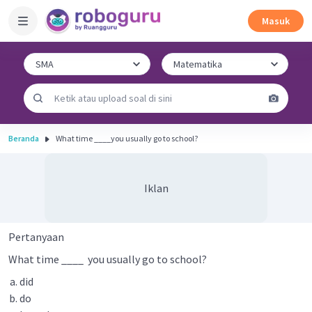
Masuk
Beranda
What time ____you usually go to school?
Iklan
Pertanyaan
What time ____ you usually go to school?
did
do