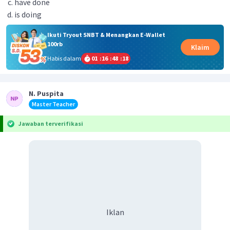
have done
is doing
Ikuti Tryout SNBT & Menangkan E-Wallet
100rb
Klaim
Habis dalam
01
:
16
:
48
:
18
N. Puspita
Master Teacher
Jawaban terverifikasi
Iklan