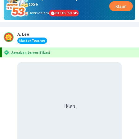
100rb
Klaim
Habis dalam
01
:
16
:
50
:
45
A. Lee
Master Teacher
Jawaban terverifikasi
Iklan