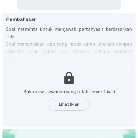
Pembahasan
Soal meminta untuk menjawab pertanyaan berdasarkan
teks.
Soal menanyakan apa yang harus kamu lakukan dengan
ditergen atau sabun cair terlebih dahulu sebelum
digunakan.
Pada langkah pertama cara membersihkan layar LCD
disebutkan kata "
shake up
the detergent or liquid
soap"
yang artinya "kocok terlebih dahulu detergen dan
sabun cair".
Buka akses jawaban yang telah terverifikasi
Jadi, jawaban yang tepat untuk soal adalah D.
Lihat Iklan