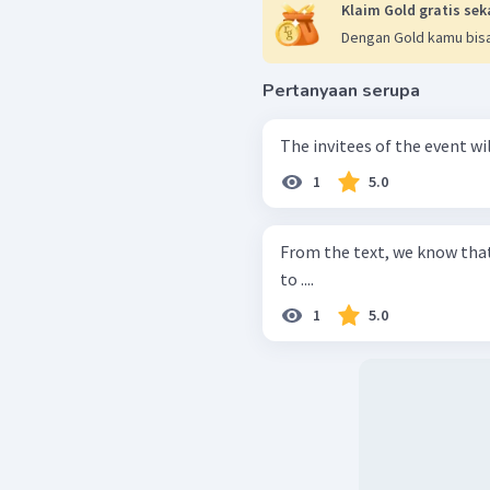
Klaim Gold gratis sek
Dengan Gold kamu bisa
Pertanyaan serupa
The invitees of the event wil
1
5.0
From the text, we know tha
to ....
1
5.0