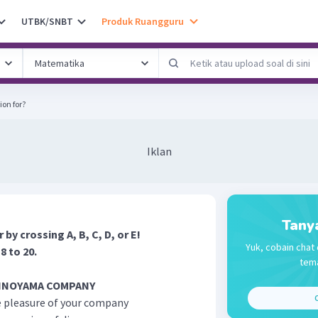
UTBK/SNBT
Produk Ruangguru
ion for?
Iklan
Tany
y crossing A, B, C, D, or E!
Yuk, cobain chat 
8 to 20.
tema
HNOYAMA COMPANY
C
e pleasure of your company