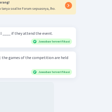
arang!
 tanya soal ke Forum sepuasnya, lho.
l ____ if they attend the event.
Jawaban terverifikasi
t the games of the competition are held
Jawaban terverifikasi