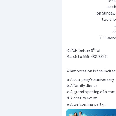
for 
at t
on Sunday,
two tho
a
111 Werk
th
R.S.V.P. before 9
of
March to 555-432-8756
What occasion is the invitat
A company's anniversary.
A family dinner.
A grand opening of a com
A charity event.
A welcoming party.