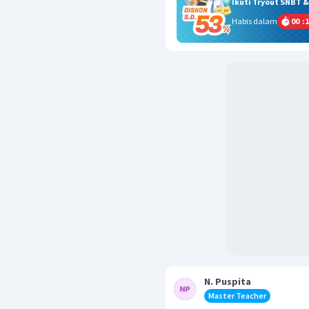
Ikuti Tryout SNBT 
Habis dalam
00
:
1
N. Puspita
Master Teacher