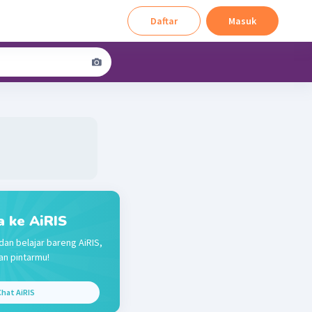
Daftar
Masuk
a ke AiRIS
dan belajar bareng AiRIS,
n pintarmu!
hat AiRIS