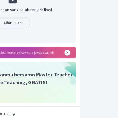
tersebut, dapat disimpulkan bahwa
h untuk acara hari jadi (
anniversary
)
aban yang telah terverifikasi
.
Lihat Iklan
anmu bersama Master Teacher
ive Teaching, GRATIS!
.0
(
1 rating
)