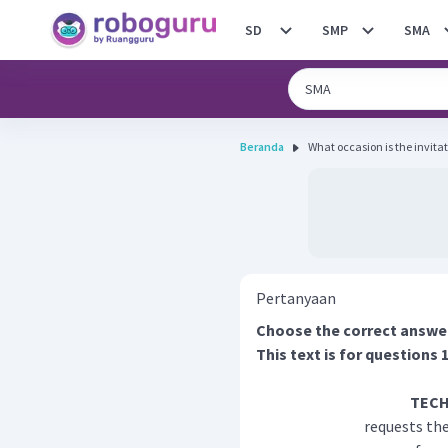
SD
SMP
SMA
Beranda
What occasion is the invitat
Pertanyaan
Choose the correct answer b
This text is for questions 1
TEC
requests th