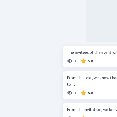
The invitees of the event wil
1
5.0
From the text, we know tha
to ....
1
5.0
From theinvitation, we know t