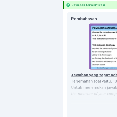
Jawaban terverifikasi
Pembahasan
Jawaban yang tepat ada
Terjemahan soal yaitu, "
Untuk menemukan jawaban
the pleasure of your comp
Anniversary on Sunday, ....
untuk hadir dalam acara m
Minggu, ....)