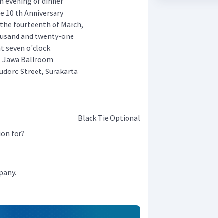
an evening of dinner
he 10 th Anniversary
 the fourteenth of March,
usand and twenty-one
at seven o'clock
t Jawa Ballroom
udoro Street, Surakarta
Black Tie Optional
ion for?
pany.