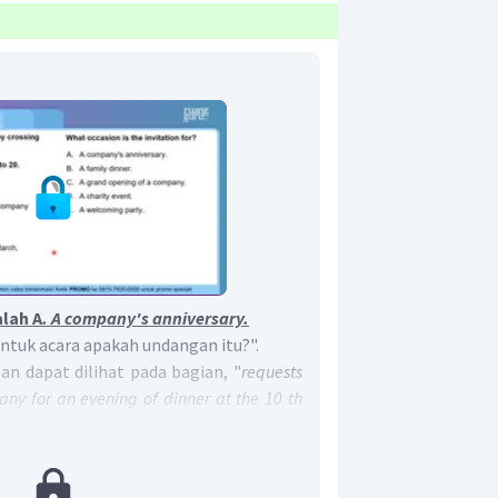
lah A
. A company's anniversary.
Untuk acara apakah undangan itu?".
 dapat dilihat pada bagian, "
requests
any for an evening of dinner at the 10 th
" (meminta kesediaan perusahaan Anda
akan malam di hari jadi ke-10 pada hari