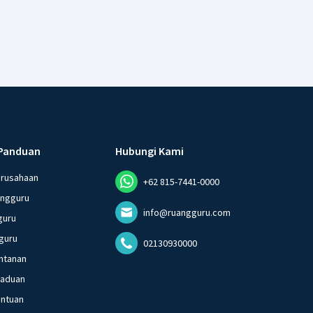
Panduan
Hubungi Kami
erusahaan
+62 815-7441-0000
angguru
info@ruangguru.com
guru
guru
02130930000
ntanan
gaduan
entuan