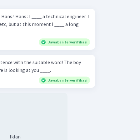
etc, but at this moment I ____ a long
Jawaban terverifikasi
e with the suitable word! The boy
e is looking at you ____.
Jawaban terverifikasi
Iklan