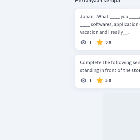
Pertanyaan serupa
Johan : :What ____ you ____, Hans? Hans : I ____ a technical engineer. I
____ softwares, application 
vacation and I really__...
1
0.0
Complete the following sentenc
standing in front of the stor
1
5.0