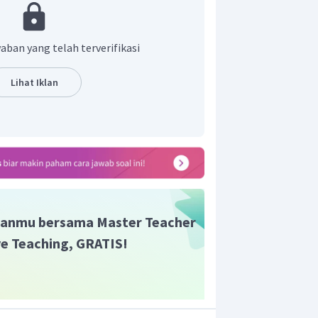
a sesuai dengan teks.
r adalah D.
aban yang telah terverifikasi
Lihat Iklan
anmu bersama Master Teacher
ive Teaching, GRATIS!