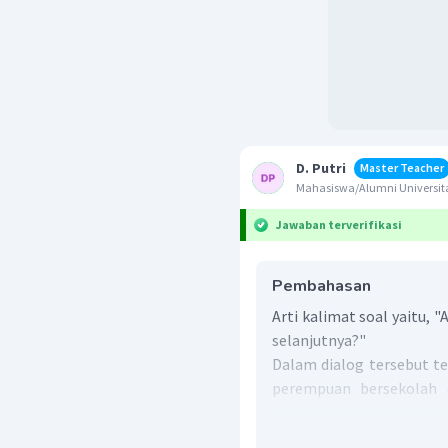
D. Putri
Master Teacher
Mahasiswa/Alumni Universita
Jawaban terverifikasi
Pembahasan
Arti kalimat soal yaitu, 
selanjutnya?"
Dalam dialog tersebut te
perempuan bersekolah 
diberikan si perempuan 
Pilihan jawaban "
I study