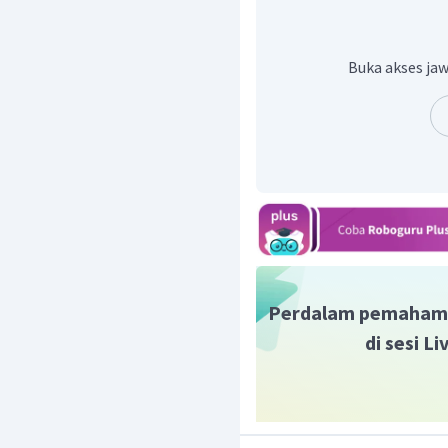
jawaban yang benar karen
Jadi, jawaban yang bena
Buka akses jaw
Perdalam pemaham
di sesi L