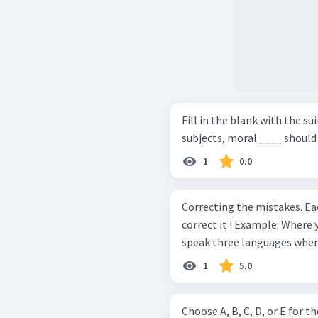
Fill in the blank with the suitable word
subjects, moral ____ should 
1
0.0
Correcting the mistakes. Ea
correct it ! Example: Where you live ? Where do you live? She could to
speak three languages when
1
5.0
Choose A, B, C, D, or E for the Correct A