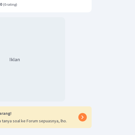
.0
(
0 rating
)
Iklan
arang!
 tanya soal ke Forum sepuasnya, lho.