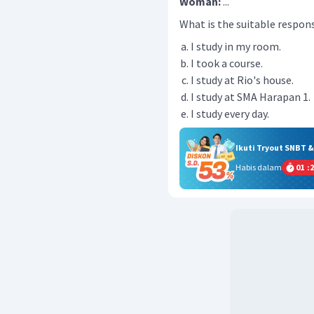
Woman:
...
What is the suitable respons
I study in my room.
I took a course.
I study at Rio's house.
I study at SMA Harapan 1.
I study every day.
Ikuti Tryout SNBT 
Habis dalam
01
:
2