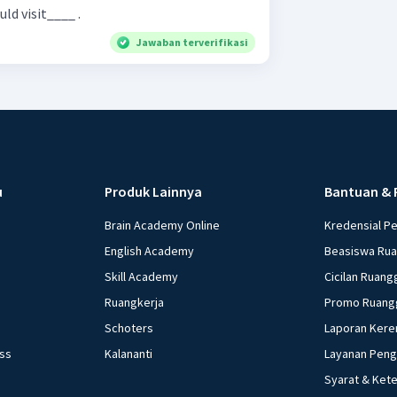
d visit____ .
Jawaban terverifikasi
u
Produk Lainnya
Bantuan & 
Brain Academy Online
Kredensial P
English Academy
Beasiswa Ru
Skill Academy
Cicilan Ruang
Ruangkerja
Promo Ruang
Schoters
Laporan Kere
ess
Kalananti
Layanan Pen
Syarat & Ket