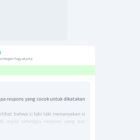
s Negeri Yogyakarta
"Apa respons yang cocok untuk dikatakan
rlihat bahwa si laki-laki menanyakan si
di mana sehingga respons yang pas
adalah memberitahu nama sekolahnya.
 at SMA Harapan 1
" menjadi satu-satunya