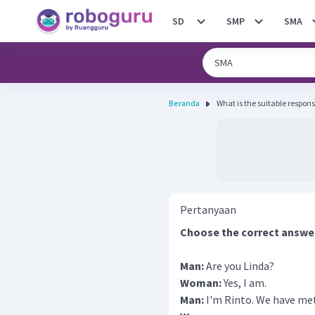
SD
SMP
SMA
Beranda
What is the suitable respons
Pertanyaan
Choose the correct answer b
Man:
Are you Linda?
Woman:
Yes, I am.
Man:
I'm Rinto. We have met