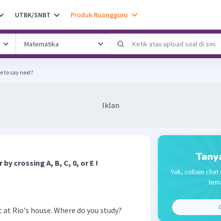
UTBK/SNBT
Produk Ruangguru
e to say next?
Iklan
Tany
y crossing A, B, C, 0, or E !
Yuk, cobain chat 
tema
C
 at Rio's house. Where do you study?