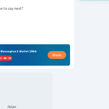
e to say next?
& Menangkan E-Wallet 100rb
Klaim
2
:
49
:
31
Iklan