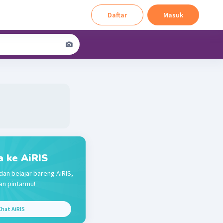
Daftar
Masuk
a ke AiRIS
dan belajar bareng AiRIS,
n pintarmu!
hat AiRIS