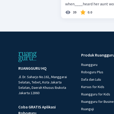
when____heard her aunt woul
39
0.0
Produk Ruanggur
Ruangguru
RUANGGURU HQ
Roboguru Plus
Jl. Dr. Saharjo No.161, Manggarai
Dafa dan Lulu
Selatan, Tebet, Kota Jakarta
Kursus for Kids
Selatan, Daerah Khusus Ibukota
Jakarta 12860
Ruangguru for Kids
Ruangguru for Busin
Coba GRATIS Aplikasi
Ruanguji
Roboguru