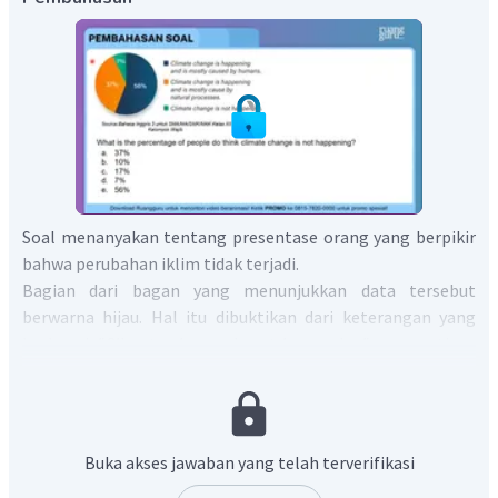
Soal menanyakan tentang presentase orang yang berpikir
bahwa perubahan iklim tidak terjadi.
Bagian dari bagan yang menunjukkan data tersebut
berwarna hijau. Hal itu dibuktikan dari keterangan yang
berbunyi
"Climate change is not happening"
yang artinya
"Perubahan iklim tidak terjadi" dan presentasenya sebesar
7%.
Jadi, jawaban yang benar adalah "7%" (D).
Buka akses jawaban yang telah terverifikasi