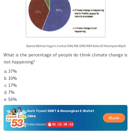
Source
:Bahasa Inggris 3 untuk SMA/MA/SMK/MAK Kelas XII Kelompok Wajib.
What is the percentage of people do think climate change is
not happening?
37%
10%
17%
7%
56%
Ikuti Tryout SNBT & Menangkan E-Wallet
100rb
Klaim
Habis dalam
01
:
12
:
05
:
51