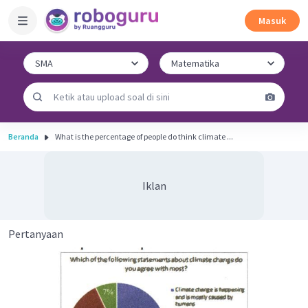
Masuk
Beranda
What is the percentage of people do think climate ...
Iklan
Pertanyaan