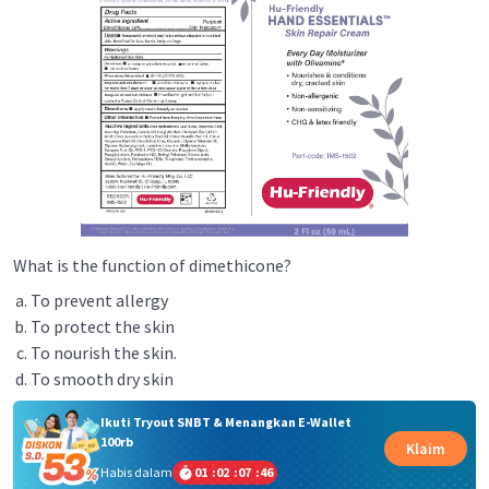
What is the function of dimethicone?
To prevent allergy
To protect the skin
To nourish the skin.
To smooth dry skin
Ikuti Tryout SNBT & Menangkan E-Wallet
100rb
Klaim
Habis dalam
01
:
02
:
07
:
46