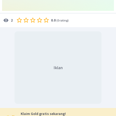
0.0
2
(
0 rating
)
Iklan
Klaim Gold gratis sekarang!