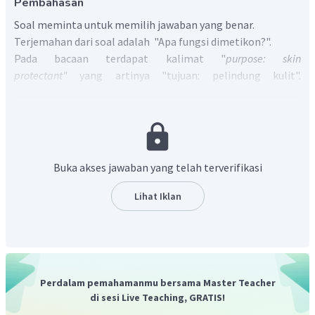
Pembahasan
Soal meminta untuk memilih jawaban yang benar.
Terjemahan dari soal adalah "Apa fungsi dimetikon?".
Pada bacaan terdapat kalimat "
purpose: skin
protectant"
yang artinya "tujuan: pelindung kulit".
Keterangan ini sesuai dengan pilihan jawaban B yaitu
to
protect the skin.
Jadi, jawaban yang benar adalah B.
Buka akses jawaban yang telah terverifikasi
Lihat Iklan
Perdalam pemahamanmu bersama Master Teacher
di sesi Live Teaching, GRATIS!