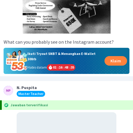
What can you probably see on the Instagram account?
Ikuti Tryout SNBT & Menangkan E-Wallet
100rb
Klaim
Habis dalam
01
:
16
:
48
:
35
N. Puspita
Master Teacher
Jawaban terverifikasi