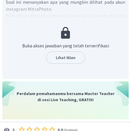
Soal ini menanyakan apa yang mungkin dilihat pada akun
instagram MitraPhoto.
Pada iklan tidak ada informasi yang jelas terkait apa saja
yang bisa dilihat pada akun instagram MitraPhoto.
Buka akses jawaban yang telah terverifikasi
Lihat Iklan
Perdalam pemahamanmu bersama Master Teacher
di sesi Live Teaching, GRATIS!
0.0
3
(
0 rating
)