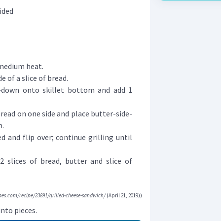
ided
 medium heat.
 of a slice of bread.
e-down onto skillet bottom and add 1
bread on one side and place butter-side-
h.
ed and flip over; continue grilling until
 slices of bread, butter and slice of
pes.com/recipe/23891/grilled-cheese-sandwich/
(April 21, 2019))
nto pieces.