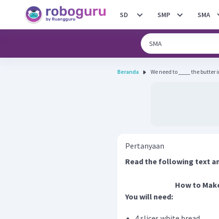
SD
SMP
SMA
Beranda
We need to ____ the butter i
Pertanyaan
Read the following text a
How to Make
You will need:
4 slices white bread