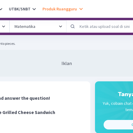
UTBK/SNBT
Produk Ruangguru
nto pieces.
Iklan
Tany
nd answer the question!
Yuk, cobain chat 
tema
 Grilled Cheese Sandwich
C