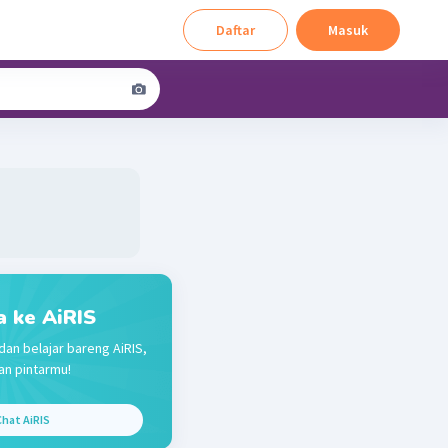
Daftar
Masuk
a ke AiRIS
dan belajar bareng AiRIS,
n pintarmu!
hat AiRIS