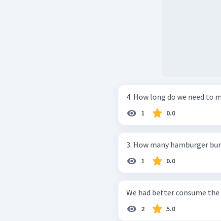
4. How long do we need to m
1
0.0
3. How many hamburger bun
1
0.0
We had better consume the c
2
5.0