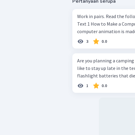
Pertanyaan serupa
Work in pairs. Read the following texts &amp; answer the question
Text 1 How to Make a Computer Animation Just like a flip-book,
computer animation is made u
3
0.0
Are you planning a camping t
like to stay up late in the 
flashlight batteries that die
1
0.0