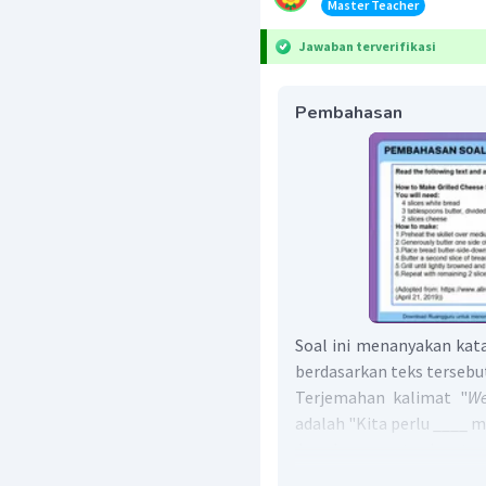
Master Teacher
Jawaban terverifikasi
Pembahasan
Soal ini menanyakan kat
berdasarkan teks tersebu
Terjemahan kalimat "
We
adalah "Kita perlu ____ 
Jawabannya terdapat 
tablespoons butter, di