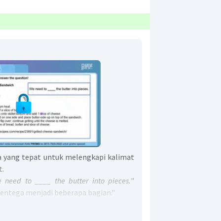
a yang tepat untuk melengkapi kalimat
t.
 need to ____ the butter into pieces.
"
mentega menjadi beberapa bagian."
pada daftar bahan kedua, yaitu
3
vided
yang artinya "3 sendok makan