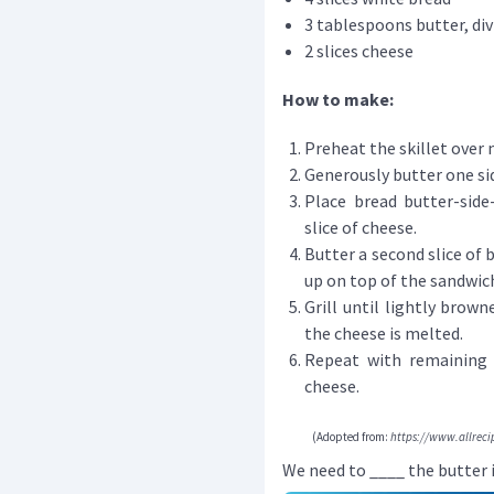
3 tablespoons butter, div
2 slices cheese
How to make:
Preheat the skillet over
Generously butter one side
Place bread butter-sid
slice of cheese.
Butter a second slice of 
up on top of the sandwic
Grill until lightly brown
the cheese is melted.
Repeat with remaining 2
cheese.
(Adopted from:
https://www.allreci
We need to ____ the butter i