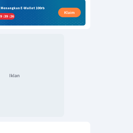
& Menangkan E-Wallet 100rb
Klaim
9
:
39
:
25
Iklan