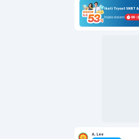
Ikuti Tryout SNBT 
Habis dalam
00
:
1
A. Lee