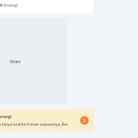
.0
(
0 rating
)
Iklan
arang!
 tanya soal ke Forum sepuasnya, lho.