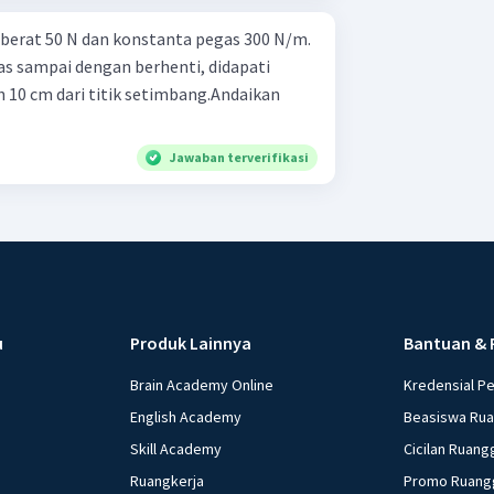
berat 50 N dan konstanta pegas 300 N/m.
s sampai dengan berhenti, didapati
10 cm dari titik setimbang.Andaikan
Jawaban terverifikasi
u
Produk Lainnya
Bantuan & 
Brain Academy Online
Kredensial P
English Academy
Beasiswa Ru
Skill Academy
Cicilan Ruang
Ruangkerja
Promo Ruang