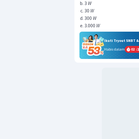
3
W
30
W
300
W
3.000
W
Ikuti Tryout SNBT 
Habis dalam
02
:
1