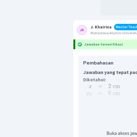
J. Khairina
Master Teac
Mahasiswa/Alumni Universita
Jawaban terverifikasi
Pembahasan
Jawaban yang tepat pad
Diketahui:
=
2
cm
x
=
6
cm
x
2
Ditanya: Gaya
Jawab:
Berdasarkan Hukum Hooke
=
△
F
k
x
Kemudian usahanya adala
Buka akses jaw
1
2