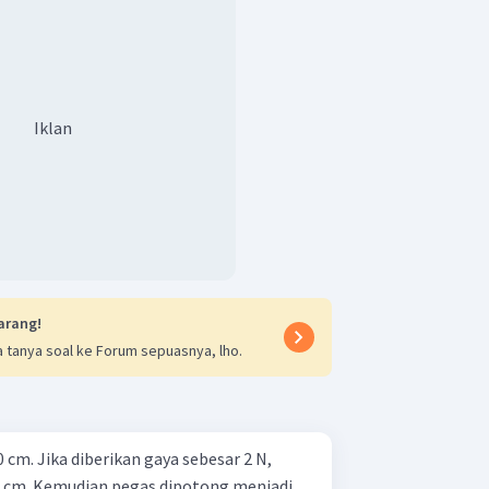
Iklan
arang!
 tanya soal ke Forum sepuasnya, lho.
cm. Jika diberikan gaya sebesar 2 N,
 cm. Kemudian pegas dipotong menjadi