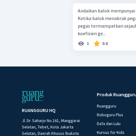
Andaikan balok mempunyai 
Ketika balok menabrak pega
pegas termampatkan sejauh 
koefisien ge...
1
0.0
Produk Ruanggur
Ruangguru
RUANGGURU HQ
Roboguru Plus
Jl. Dr. Saharjo No.161, Manggarai
Dafa dan Lulu
Selatan, Tebet, Kota Jakarta
Kursus for Kids
Selatan, Daerah Khusus Ibukota