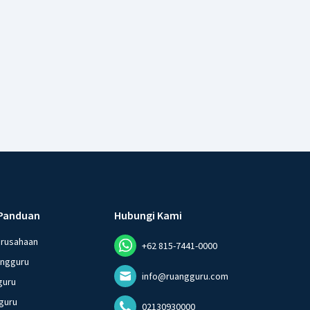
Panduan
Hubungi Kami
erusahaan
+62 815-7441-0000
angguru
info@ruangguru.com
guru
guru
02130930000