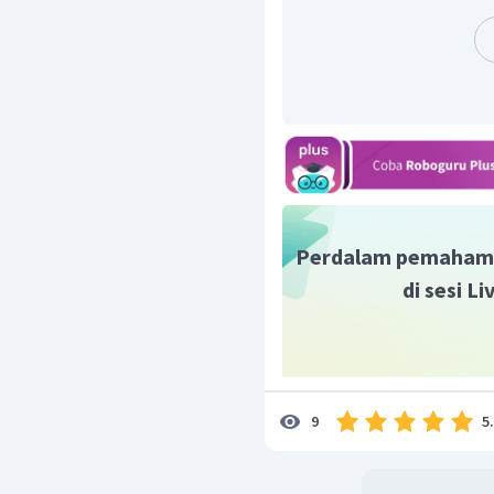
=
W
k
x
2
2
W
=
k
2
x
Sehingga dengan mengg
diperoleh nilai gaya sebag
2
W
=
F
x
2
2
x
2
W
=
0
,
06
2
0
,
0
2
=
300
N
W
Oleh karena itu jawaban
Perdalam pemaham
di sesi L
5
9