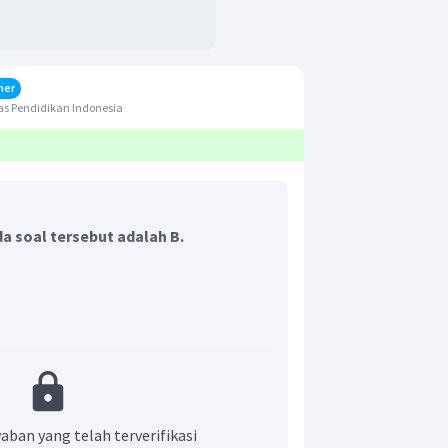
her
s Pendidikan Indonesia
a soal tersebut adalah B.
 persamaan gaya pegas adalah :
h:
aban yang telah terverifikasi