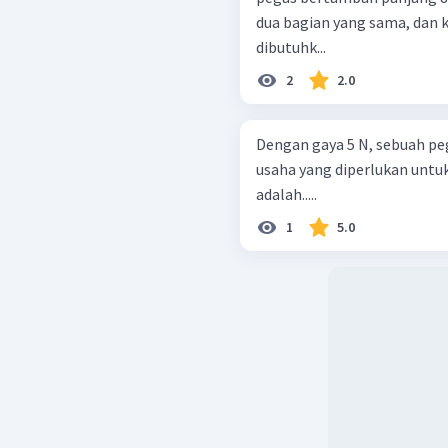
dua bagian yang sama, dan k
dibutuhk...
2
2.0
Dengan gaya 5 N, sebuah pe
usaha yang diperlukan unt
adalah.....
1
5.0