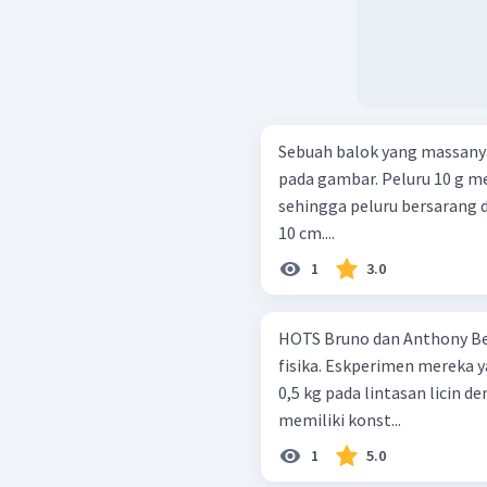
Sebuah balok yang massanya
pada gambar. Peluru 10 g m
sehingga peluru bersarang d
10 cm....
1
3.0
HOTS Bruno dan Anthony Bersama-sama melakukan eksperimen
fisika. Eskperimen mereka
0,5 kg pada lintasan licin d
memiliki konst...
1
5.0