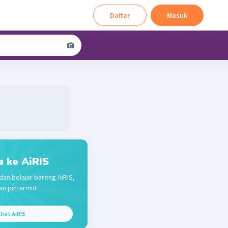
Daftar
Masuk
a ke AiRIS
dan belajar bareng AiRIS,
n pintarmu!
hat AiRIS