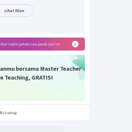
Lihat Iklan
abungakan kedua persamaan tersebut
ai berikut:
 yang sesuai adalah B.
anmu bersama Master Teacher
ive Teaching, GRATIS!
.0
(
1 rating
)