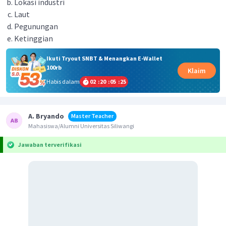
Lokasi industri
Laut
Pegunungan
Ketinggian
Ikuti Tryout SNBT & Menangkan E-Wallet
100rb
Klaim
Habis dalam
02
:
20
:
05
:
25
A. Bryando
Master Teacher
Mahasiswa/Alumni Universitas Siliwangi
Jawaban terverifikasi