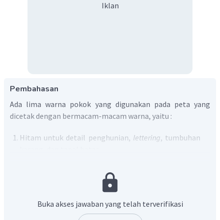
Iklan
Pembahasan
Ada lima warna pokok yang digunakan pada peta yang
dicetak dengan bermacam-macam warna, yaitu :
Hitam untuk detail penghunian,
lettering
, tumbuhan
karang, dan tapal batas.
Biru untuk unsur air dan daerah dingin, biasanya
semakin biru warnanya, semakin dalam tempat berair
itu.
Hijau, untuk vegetasi, dataran rendah, dan hutan atau
Buka akses jawaban yang telah terverifikasi
pegunungan rendah.
Cokelat, untuk kontur, daerah berbukit, gunung