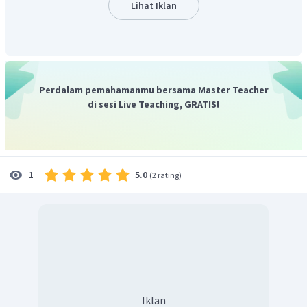
Lihat Iklan
tinggi, dan kadang-kadang untuk jalan raya.
Merah, untuk daerah yang panas dan unsur peta yang
penting lainnya, misalnya jalan, kota, dan kadang-
kadang untuk gedung-gedung penting.
Perdalam pemahamanmu bersama Master Teacher
Berdasarkan penjelasan tersebut, maka warna hijau
di sesi Live Teaching, GRATIS!
pada peta topografi lazim digunakan untuk
menggambarkan pegunungan.
Jadi, jawaban yang tepat adalah D.
5.0
1
(
2 rating
)
Iklan