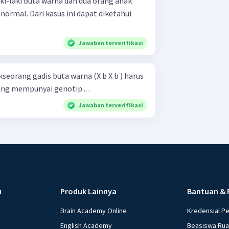
i-laki buta warna dan dua orang anak
ormal. Dari kasus ini dapat diketahui
Jawaban terverifikasi
seorang gadis buta warna (X b X b ) harus
g mempunyai genotip... .
Jawaban terverifikasi
u
Produk Lainnya
Bantuan & 
Brain Academy Online
Kredensial P
English Academy
Beasiswa Ru