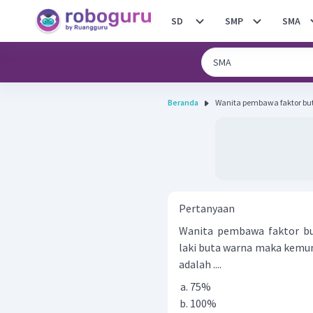
SD
SMP
SMA
Beranda
Wanita pembawa faktor but
Pertanyaan
Wanita pembawa faktor but
laki buta warna maka kemun
adalah ....
75%
100%