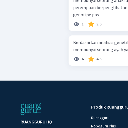
mempunyai seorang anak lak
perempuan berpenglihatan n
genotipe pas...
1
3.6
Berdasarkan analisis genetik
mempunyai seorang ayah yan
6
4.5
Produk Ruanggur
Ruangguru
RUANGGURU HQ
Roboguru Plus