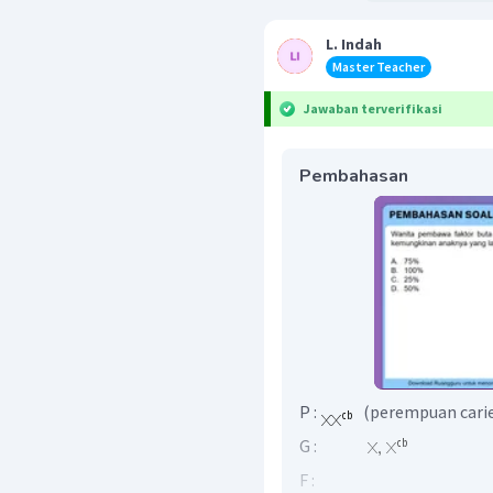
L. Indah
Master Teacher
Jawaban terverifikasi
Pembahasan
P :
(perempuan car
G :
F :