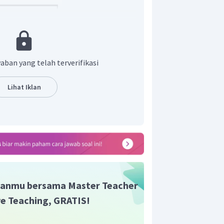
aban yang telah terverifikasi
Lihat Iklan
l carier = 25%)
a warna = 25%)
 = 25%)
arna = 25%)
anmu bersama Master Teacher
 laki-laki butawarna sebesar 25 %.
ive Teaching, GRATIS!
n jawaban yang tepat adalah C.