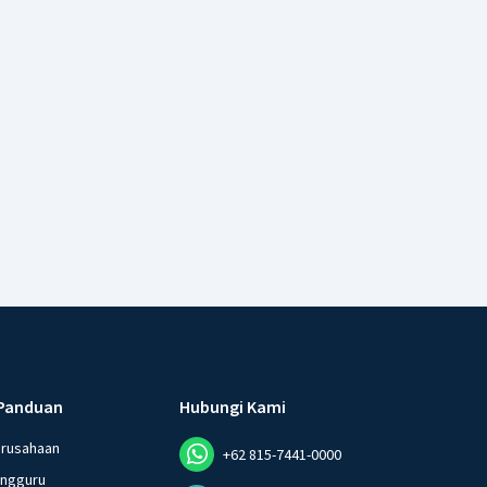
Panduan
Hubungi Kami
erusahaan
+62 815-7441-0000
angguru