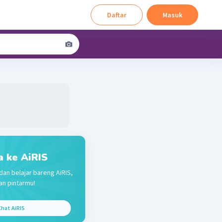
Daftar
Masuk
a ke AiRIS
dan belajar bareng AiRIS,
n pintarmu!
hat AiRIS