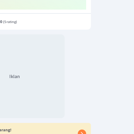
.0
(
5 rating
)
Iklan
arang!