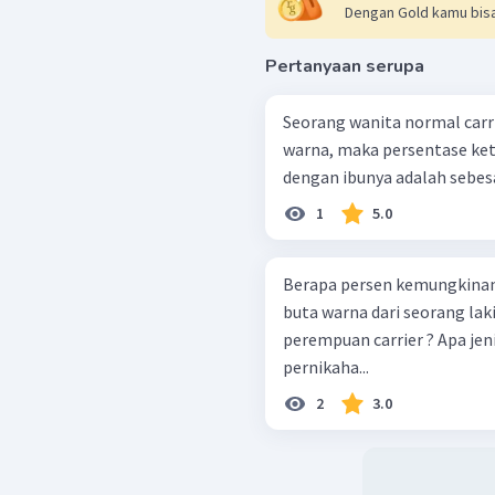
Dengan Gold kamu bisa
Pertanyaan serupa
Seorang wanita normal carr
warna, maka persentase ke
dengan ibunya adalah sebesar
1
5.0
Berapa persen kemungkina
buta warna dari seorang lak
perempuan carrier ? Apa jen
pernikaha...
2
3.0