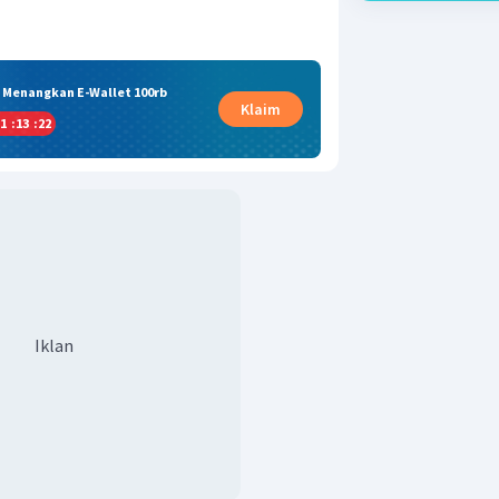
& Menangkan E-Wallet 100rb
Klaim
1
:
13
:
21
Iklan