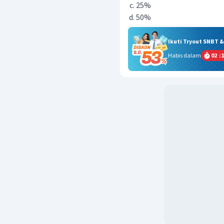
25%
50%
Ikuti Tryout SNBT 
Habis dalam
02
:
1