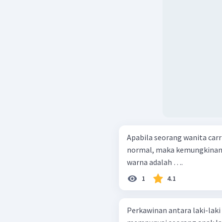
Apabila seorang wanita carr
normal, maka kemungkinan
warna adalah ….
1
4.1
Perkawinan antara laki-lak