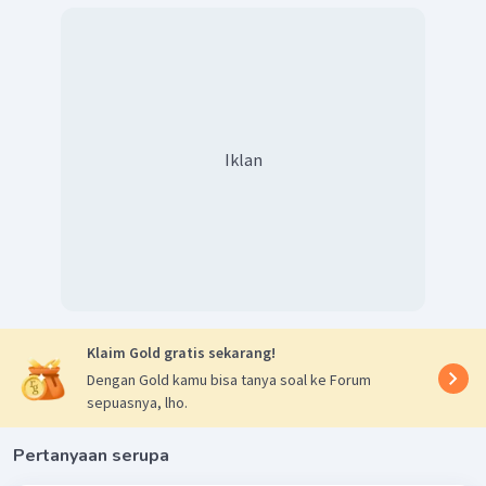
Iklan
Klaim Gold gratis sekarang!
Dengan Gold kamu bisa tanya soal ke Forum
sepuasnya, lho.
Pertanyaan serupa