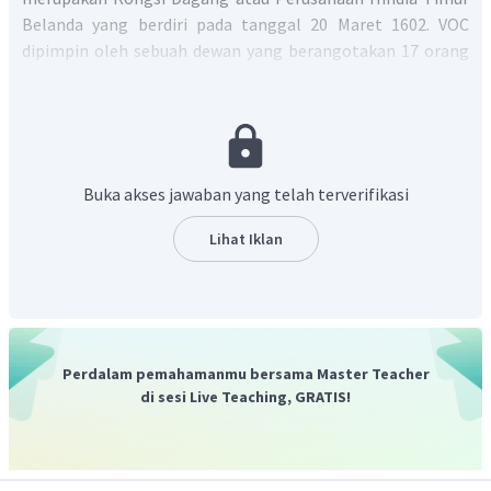
Belanda yang berdiri pada tanggal 20 Maret 1602. VOC
dipimpin oleh sebuah dewan yang berangotakan 17 orang
sehingga disebut dengan Dewan Tujuh Belas (
de Heeren
XVII).
Pemerintah Belanda memberikan beberapa hak
istimewa untuk VOC dalam menjalankan perdagangan di
Hindia Belanda atau disebut juga dengan Hak Oktrooi yang
diberikan oleh Parlemen Belanda. Beberapa hak istimewa
Buka akses jawaban yang telah terverifikasi
tersebut adalah:
1. hak monopoli perdagangan,
Lihat Iklan
2. hak membentuk angkatan perang,
3. hak mencetak dan mengeluarkan mata uang,
4. hak mengadakan perjanjian dengan raja,
5. hak memerintah di Nusantara,
6. hak ekspansi benteng,
Perdalam pemahamanmu bersama Master Teacher
7. hak menentukan perang atau damai,
di sesi Live Teaching, GRATIS!
8. hak mengangkat dan memberhentikan pegawai.
Oleh karena itu, jawaban yang benar adalah B.