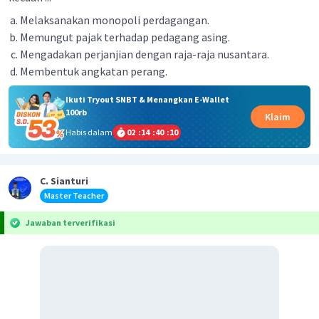
Melaksanakan monopoli perdagangan.
Memungut pajak terhadap pedagang asing.
Mengadakan perjanjian dengan raja-raja nusantara.
Membentuk angkatan perang.
Ikuti Tryout SNBT & Menangkan E-Wallet
100rb
Klaim
Habis dalam
02
:
14
:
40
:
10
C. Sianturi
Master Teacher
Jawaban terverifikasi