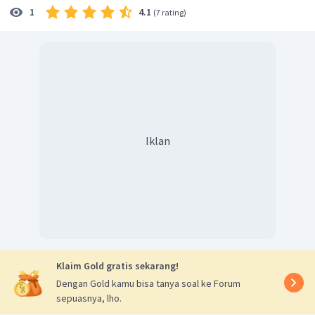
4.1
1
(
7 rating
)
Iklan
Klaim Gold gratis sekarang!
Dengan Gold kamu bisa tanya soal ke Forum
sepuasnya, lho.