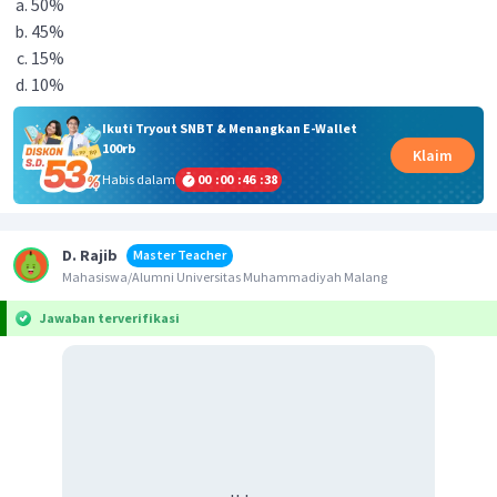
50%
45%
15%
10%
Ikuti Tryout SNBT & Menangkan E-Wallet
100rb
Klaim
Habis dalam
00
:
00
:
46
:
38
D. Rajib
Master Teacher
Mahasiswa/Alumni Universitas Muhammadiyah Malang
Jawaban terverifikasi