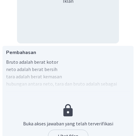
Iklan
Pembahasan
Bruto adalah berat kotor
neto adalah berat bersih
tara adalah berat kemasan
hubungan antara neto, tara dan bruto adalah sebagai
berikut :
Diketahui pada soal :
bruto = 60 gram
neto = 30 gram
Buka akses jawaban yang telah terverifikasi
maka berat tara :
Lihat Iklan