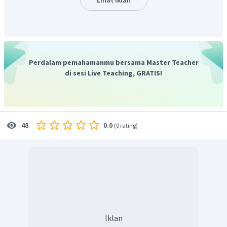
Kemudian persentase tara nya adalah
Perdalam pemahamanmu bersama Master Teacher
di sesi Live Teaching, GRATIS!
Jadi, tarra kue Risol tersebut adalah 50 %
Jadi, jawaban yang tepat adalah A
0.0
48
(
0 rating
)
Iklan