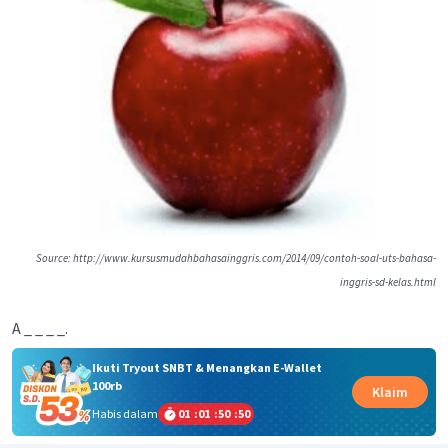
Source: http://www.kursusmudahbahasainggris.com/2014/09/contoh-soal-uts-bahasa-
inggris-sd-kelas.html
A _ _ _ _.
Ikuti Tryout SNBT & Menangkan E-Wallet
100rb
Klaim
Habis dalam
01
:
01
:
50
:
50