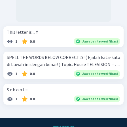
This letter is ... Y
1
0.0
Jawaban terverifikasi
SPELL THE WORDS BELOW CORRECTLY! ( Ejalah kata-kata
di bawah ini dengan benar! ) Topic: House TELEVISION = ….
1
0.0
Jawaban terverifikasi
S c h o o l = ....
1
0.0
Jawaban terverifikasi