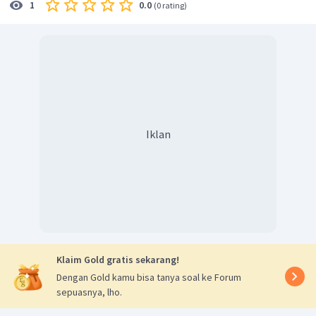
0.0
1
(
0 rating
)
Iklan
Klaim Gold gratis sekarang!
Dengan Gold kamu bisa tanya soal ke Forum
sepuasnya, lho.