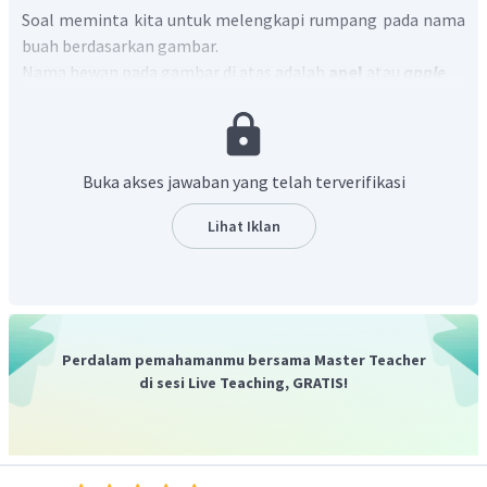
Soal meminta kita untuk melengkapi rumpang pada nama
buah berdasarkan gambar.
Nama hewan pada gambar di atas adalah
apel
atau
apple
.
Dengan demikian, jawaban yang benar adalah
APPLE
.
Buka akses jawaban yang telah terverifikasi
Lihat Iklan
Perdalam pemahamanmu bersama Master Teacher
di sesi Live Teaching, GRATIS!