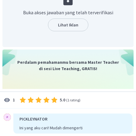
menggunakan metode ilmiah logis dan sistematis
untuk menguji satu atau beberapa hipotesis
Buka akses jawaban yang telah terverifikasi
terhadapt satu atau beberapa masalah dalam dunia
empiris melalui pengumpulan data.
Lihat Iklan
Penelitian adalah suatu proses atau rangkaian
langkah yang dilakukan secara terencana dan
sistematis untuk mendapatkan pemecahan masalah
atau jawaban terhadap pertanyaan-pertanyaan
tertentu
Perdalam pemahamanmu bersama Master Teacher
di sesi Live Teaching, GRATIS!
Jadi, jawaban yang tepat adalah penelitian.
5.0
1
(
1 rating
)
PICKLEYNATOR
Ini yang aku cari! Mudah dimengerti