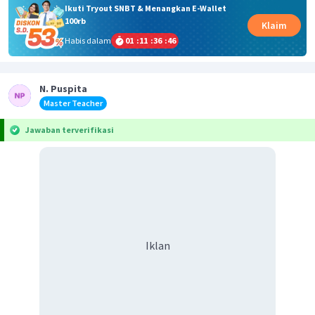
Ikuti Tryout SNBT & Menangkan E-Wallet
100rb
Klaim
Habis dalam
01
:
11
:
36
:
45
N. Puspita
Master Teacher
Jawaban terverifikasi
Iklan