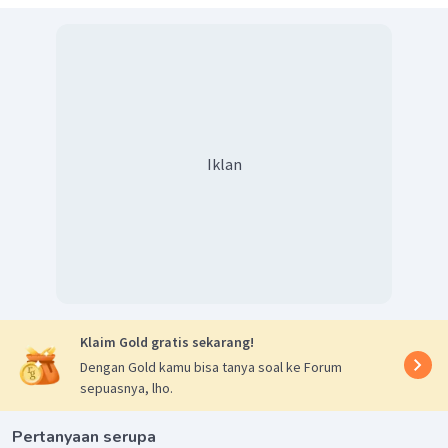
Iklan
Klaim Gold gratis sekarang!
Dengan Gold kamu bisa tanya soal ke Forum
sepuasnya, lho.
Pertanyaan serupa