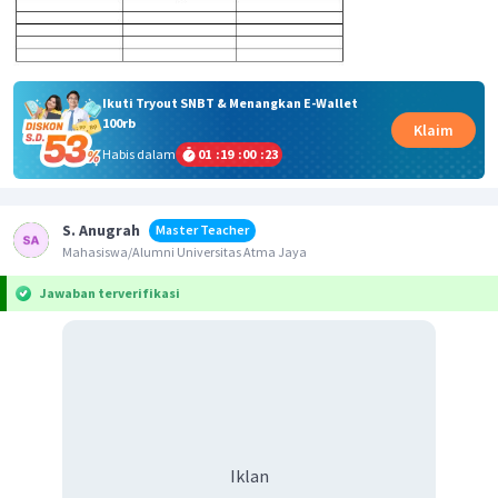
Ikuti Tryout SNBT & Menangkan E-Wallet
100rb
Klaim
Habis dalam
01
:
19
:
00
:
23
S. Anugrah
Master Teacher
Mahasiswa/Alumni Universitas Atma Jaya
Jawaban terverifikasi
Iklan