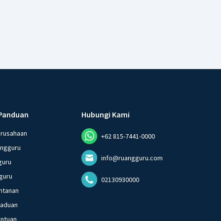
Panduan
Hubungi Kami
erusahaan
+62 815-7441-0000
angguru
info@ruangguru.com
guru
guru
02130930000
ntanan
gaduan
entuan