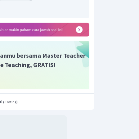
anmu bersama Master Teacher
ive Teaching, GRATIS!
.0
(
0 rating
)