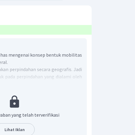
ahas mengenai konsep bentuk mobilitas
ral.
an perpindahan secara geografis. Jadi
juk pada perpindahan yang dialami oleh
mpok ke wilayah lain yang sifatnya
isasi dan transmigrasi.
 jawaban yang tepat adalah B.
aban yang telah terverifikasi
Lihat Iklan