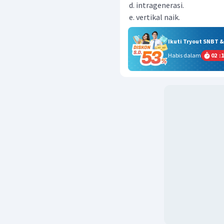
intragenerasi.
vertikal naik.
Ikuti Tryout SNBT 
Habis dalam
02
:
1