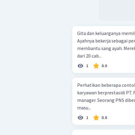
Gita dan keluarganya memil
Ayahnya bekerja sebagai pen
membantu sang ayah. Merek
dari 20 cab...
1
0.0
Perhatikan beberapa contoh mobi
karyawan berprestasidi PT.
manager. Seorang PNS diberhentikan dari jabatannya karena tidak
masu...
1
0.0