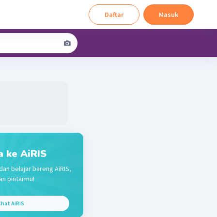
Daftar
Masuk
a ke AiRIS
dan belajar bareng AiRIS,
n pintarmu!
hat AiRIS