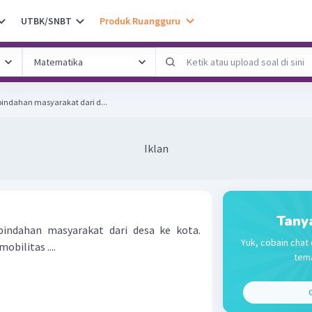
UTBK/SNBT
Produk Ruangguru
indahan masyarakat dari d...
Iklan
Tany
pindahan masyarakat dari desa ke kota.
Yuk, cobain chat 
bilitas ....
tema
C