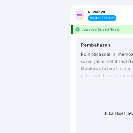
R. Wahyu
Master Teacher
Jawaban terverifikasi
Pembahasan
Poin pada soal ini memb
sosial yakni mobilitas late
Mobilitas lateral
merupak
pada mobilitas ini meru
individu ataupun kelo
menetap. Contohnya urban
jadi, dapat disimpulkan
Buka akses jaw