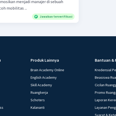
omosikan menjadi manajer di sebuah
h mobilitas ...
Jawaban terverifikasi
u
Produk Lainnya
Bantuan & 
Brain Academy Online
Kredensial P
English Academy
Beasiswa Ru
Skill Academy
Cicilan Ruang
Ruangkerja
Promo Ruang
Schoters
Laporan Kere
ess
Kalananti
Layanan Pen
Syarat & Ket