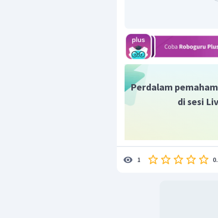
Perdalam pemaham
di sesi L
0
1