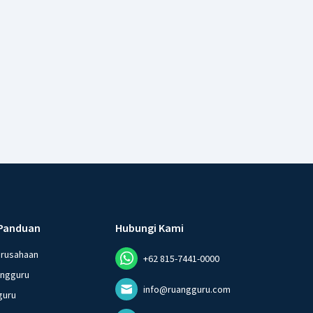
Panduan
Hubungi Kami
erusahaan
+62 815-7441-0000
angguru
info@ruangguru.com
guru