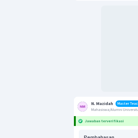
N. Mazidah
Master Teac
Mahasiswa/Alumni Universit
Jawaban terverifikasi
Pembahasan