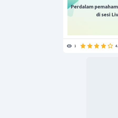
masyarakat naik
Perdalam pemaham
dikendalikan.
di sesi L
Inflasi sangat bera
dirasakan karena t
mencapai lebih da
pernah mengalami h
600% di tahun 1998
pencetakan uang
4
1
menutup defisit ang
Jenis Inflasi Berdasa
Domestic inflation
.
dengan adanya defi
memutuskan unt
melakukan pence
meningkatkan j
Meningkatnya juml