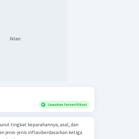
 Inflasi yang penyebabnya adalah
roduksi yang disebabkan oleh
 atau biaya faktor produksi.
. Inflasi yang penyebabnya adalah
atau faktor penawaran.
Iklan
Jawaban terverifikasi
urut tingkat keparahannya, asal, dan
n jenis-jenis inflasiberdasarkan ketiga