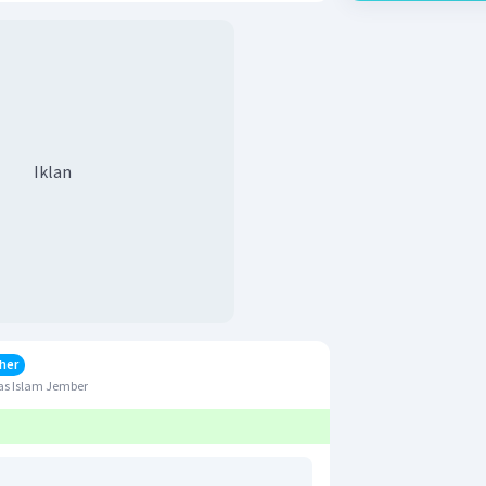
Iklan
her
as Islam Jember