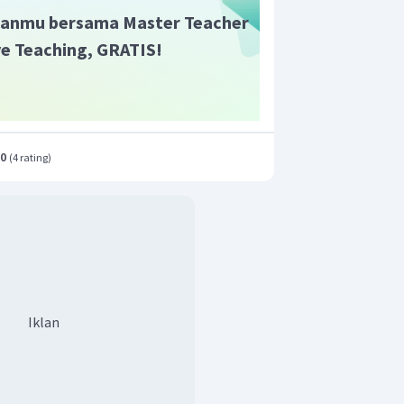
 secara signifikan dan sulit
anmu bersama Master Teacher
ive Teaching, GRATIS!
t (h
yperinflation
) inflasi ini sangat
erjadi secara besar-besaran dan
ri 100% setahun. Indonesia pun
iperinflasi ini. Bahkan mencapai
. Penyebabnya, karena terjadinya
 secara besar-besaran demi
.0
(
4 rating
)
garan pada waktu itu.
rkan Asalnya
 Inflasi jenis ini biasanya diawali
sit dalam APBN. Jika pemerintah
uk membiayai APBN dengan
Iklan
takan uang baru, maka akan
umlah uang yang beredar.
ah uang yang beredar ini akan