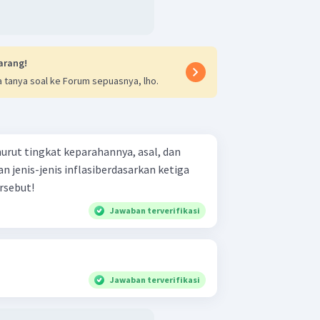
katkan harga-harga kebutuhan.
lasi dalam negeri.
 Inflasi ini timbul karena naiknya
an di luar negeri atau di negara-
arang!
g. Karena harga kebutuhan di luar
 tanya soal ke Forum sepuasnya, lho.
 otomatis harga barang tersebut
kembali di Indonesia juga akan
urut tingkat keparahannya, asal, dan
n jenis-jenis inflasiberdasarkan ketiga
arkan Penyebabnya
rsebut!
terbagi menjadi 3 macam, yaitu:
Jawaban terverifikasi
on
. Inflasi ini terjadi akibat adanya
n (demand) yang tidak imbang
 jumlah penawaran produksi. Hal
batkan kenaikan harga barang
Jawaban terverifikasi
kum permintaan yakni apabila
 sedangkan penawaran tetap maka