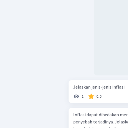
harga akan naik.
Cost Push Inflation
.
kenaikan biaya p
kenaikan biaya input
Bottle Neck Inflation
faktor permintaan 
Jelaskan jenis-jenis inflasi
1
0.0
Inflasi dapat dibedakan men
penyebab terjadinya. Jelaska