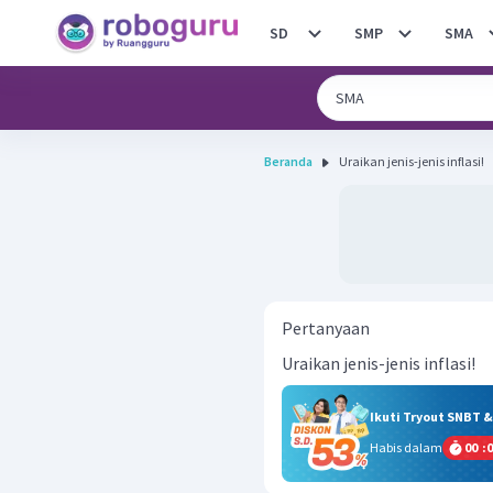
SD
SMP
SMA
Beranda
Uraikan jenis-jenis inflasi!
Pertanyaan
Uraikan jenis-jenis inflasi!
Ikuti Tryout SNBT 
Habis dalam
00
:
0