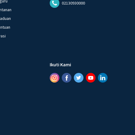
guru
02130930000
ntanan
gaduan
entuan
vasi
Ikuti Kami