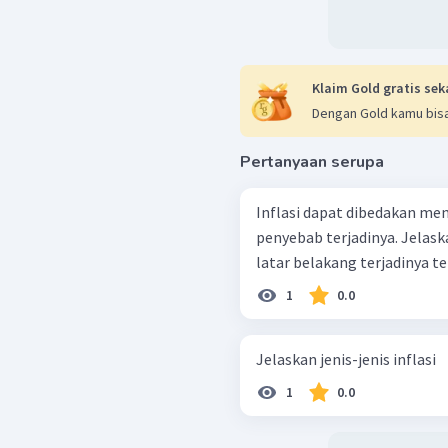
cenderung mening
Akhirnya, timbul inf
Imported inflation
.
harga-harga kebutuh
Klaim Gold gratis sek
negara mitra dagan
Dengan Gold kamu bisa
negeri meningkat,
pada saat dijual 
Pertanyaan serupa
menjadi tinggi.
Inflasi dapat dibedakan men
penyebab terjadinya. Jelaska
Jenis Inflasi Berdas
latar belakang terjadinya te
Berdasarkan sebabnya 
1
0.0
Demand Pull Inflati
sebuah permintaa
dengan peningkatan
Jelaskan jenis-jenis inflasi
tersebut mengaki
1
0.0
sesuai dengan hu
permintaan tinggi