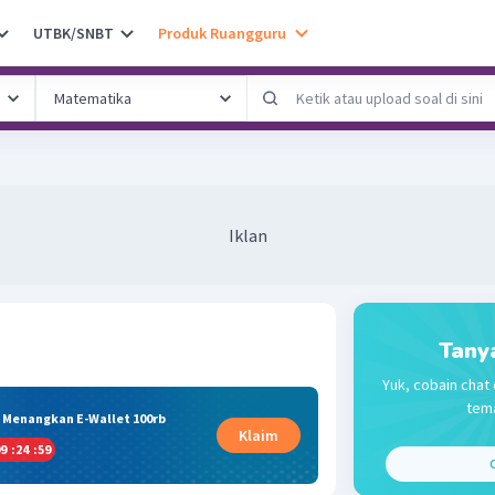
UTBK/SNBT
Produk Ruangguru
Iklan
Tany
Yuk, cobain chat 
tema
& Menangkan E-Wallet 100rb
Klaim
9
:
24
:
59
C