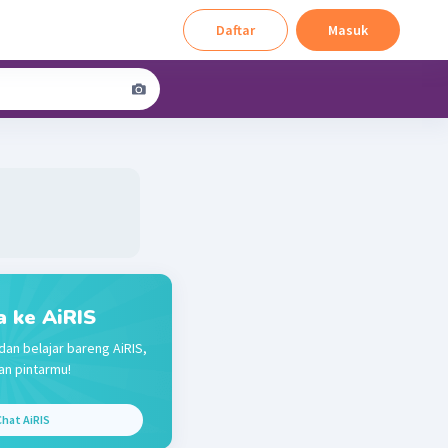
Daftar
Masuk
a ke AiRIS
dan belajar bareng AiRIS,
n pintarmu!
hat AiRIS