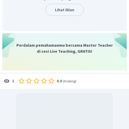
sehingga melibatkan pihak ketiga. Kesepakatan tersebut
ditempuh melalui jalur persidangan.
Lihat Iklan
Jadi, jawaban yang tepat adalah B.
Perdalam pemahamanmu bersama Master Teacher
di sesi Live Teaching, GRATIS!
0.0
1
(
0 rating
)