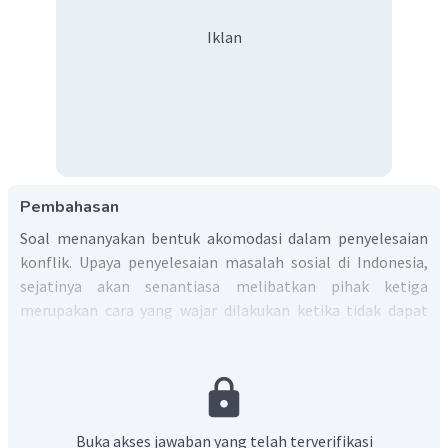
Iklan
Pembahasan
Soal menanyakan bentuk akomodasi dalam penyelesaian
konflik. Upaya penyelesaian masalah sosial di Indonesia,
sejatinya akan senantiasa melibatkan pihak ketiga
merupakan cara yang wajar dilakukan ketika tidak dapat
menyelesaikan masalah dengan melakukan komunikasi
antara dua belah pihak.
Ajudikasi
adalah salah satu upaya
mencapai kesepakatan dalam penyelesaian masalah
antara dua pihak dengan menggunakan jalur peradilan
.
Hal ini terjadi ketika kedua belah pihak saling bersikukuh
Buka akses jawaban yang telah terverifikasi