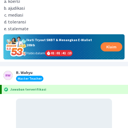
koersi
ajudikasi
mediasi
toleransi
stalemate
Ikuti Tryout SNBT & Menangkan E-Wallet
100rb
Klaim
Habis dalam
01
:
01
:
41
:
13
R. Wahyu
Master Teacher
Jawaban terverifikasi