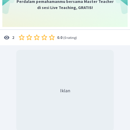
Perdalam pemahamanmu bersama Master Teacher
di sesi Live Teaching, GRATIS!
0.0
2
(
0 rating
)
Iklan