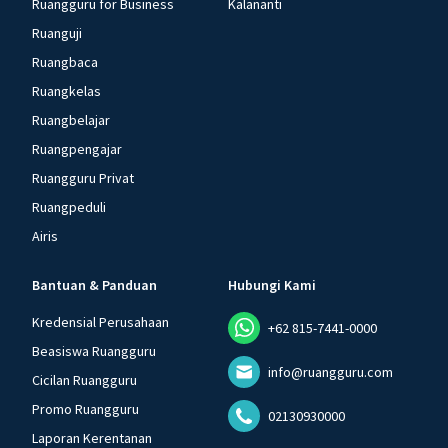
Ruangguru for Business
Kalananti
Ruanguji
Ruangbaca
Ruangkelas
Ruangbelajar
Ruangpengajar
Ruangguru Privat
Ruangpeduli
Airis
Bantuan & Panduan
Hubungi Kami
Kredensial Perusahaan
+62 815-7441-0000
Beasiswa Ruangguru
info@ruangguru.com
Cicilan Ruangguru
Promo Ruangguru
02130930000
Laporan Kerentanan