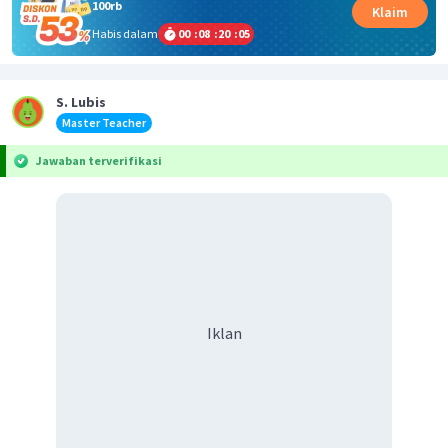
100rb
Klaim
Habis dalam
00
:
08
:
20
:
05
S. Lubis
Master Teacher
Jawaban terverifikasi
Iklan