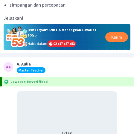
simpangan dan percepatan.
Jelaskan!
Ikuti Tryout SNBT & Menangkan E-Wallet
100rb
Klaim
Habis dalam
02
:
17
:
27
:
52
A. Aulia
Master Teacher
Jawaban terverifikasi
Iklan