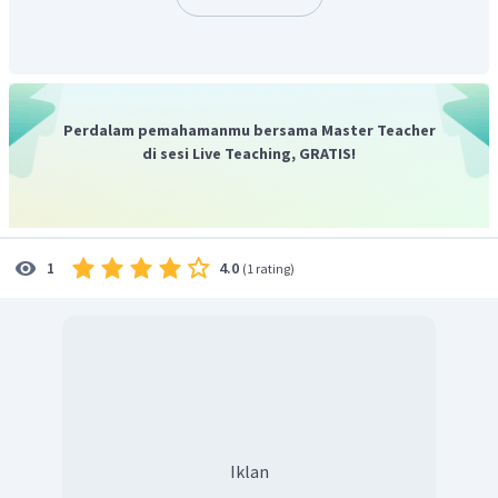
=
−
adalah
.
a
A
ω
Jadi, simpangan dan percepatan dapat berpasangan
dalam arah yang sama.
Perdalam pemahamanmu bersama Master Teacher
di sesi Live Teaching, GRATIS!
4.0
1
(
1 rating
)
Iklan