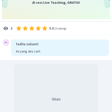
di sesi Live Teaching, GRATIS!
Jadi, jawaban yang benar adalah (D).
5.0
3
(
3 rating
)
fadila zulianti
Ini yang aku cari!
Iklan