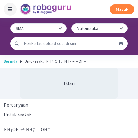
Masuk
Beranda
Untuk reaksi: NH 4 ​ OH ⇌ NH 4 + ​ + OH − ...
Iklan
Pertanyaan
Untuk reaksi:
+
−
NH
OH
⇌
NH
+
OH
4
4