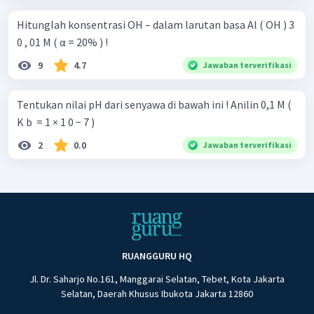
Hitunglah konsentrasi OH – dalam larutan basa Al ( OH ) 3 ​
0 , 01 M ( α = 20% ) !
9
4.7
Jawaban terverifikasi
Tentukan nilai pH dari senyawa di bawah ini ! Anilin 0,1 M (
K b ​ = 1 × 1 0 − 7 )
2
0.0
Jawaban terverifikasi
RUANGGURU HQ
Jl. Dr. Saharjo No.161, Manggarai Selatan, Tebet, Kota Jakarta
Selatan, Daerah Khusus Ibukota Jakarta 12860