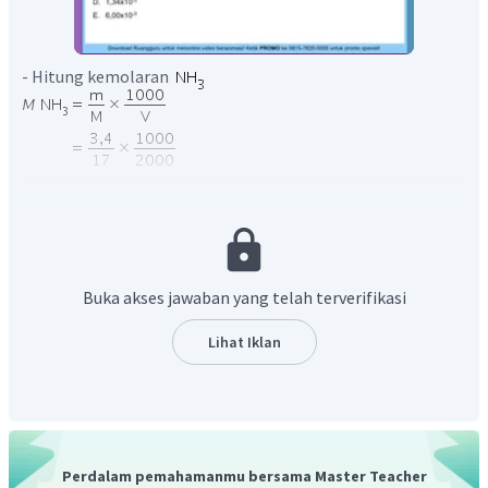
- Hitung kemolaran
- Hitung kemolaran
dari reaksi kesetimbangan.
Dari reaksi kesetimbangan, berlaku:
Buka akses jawaban yang telah terverifikasi
Lihat Iklan
- Dengan menggunakan tetapan kesetimbangan:
Perdalam pemahamanmu bersama Master Teacher