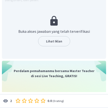
Ingat bahwa dalam suatu denah
arah atas menunjukkan utara
arah kanan menunjukkan timur
arah bawah menunukkan selatan
Buka akses jawaban yang telah terverifikasi
arah kiri menunjukkan barat
Lihat Iklan
Berdasarkan denah di atas, dapat kita ketahui bahwa SD
Harapan kita berada di sebelah kiri lapangan sepak bola
berarti SD Harapan Kita berada di sebelah barat lapangan
sepak bola.
Oleh karena itu, jawaban yang benar adalah D.
Perdalam pemahamanmu bersama Master Teacher
di sesi Live Teaching, GRATIS!
0.0
2
(
0 rating
)