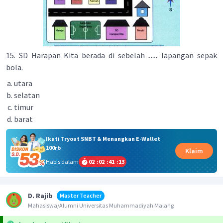
....
15. SD Harapan Kita berada di sebelah
lapangan sepak
bola.
utara
selatan
timur
barat
Ikuti Tryout SNBT & Menangkan E-Wallet
100rb
Klaim
Habis dalam
02
:
02
:
41
:
12
D. Rajib
Master Teacher
Mahasiswa/Alumni Universitas Muhammadiyah Malang