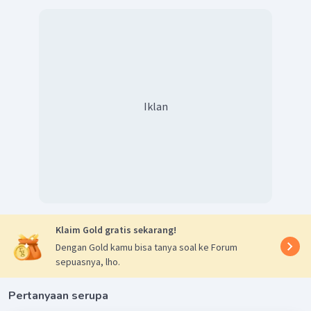
Iklan
Klaim Gold gratis sekarang!
Dengan Gold kamu bisa tanya soal ke Forum
sepuasnya, lho.
Pertanyaan serupa