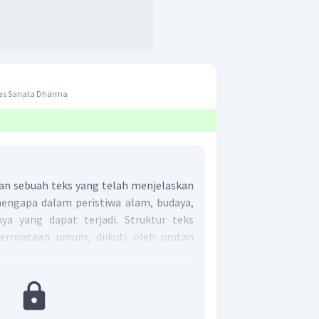
tas Sanata Dharma
an sebuah teks yang telah menjelaskan
engapa dalam peristiwa alam, budaya,
nnya yang dapat terjadi. Struktur teks
 pernyataan umum, diikuti oleh urutan
t penjelas), serta diakhiri dengan
 berisi penjelasan umum tentang