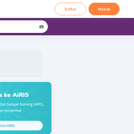
Daftar
Masuk
a ke AiRIS
dan belajar bareng AiRIS,
n pintarmu!
hat AiRIS