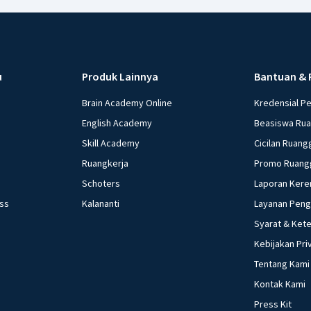
u
Produk Lainnya
Bantuan & 
Brain Academy Online
Kredensial P
English Academy
Beasiswa Ru
Skill Academy
Cicilan Ruang
Ruangkerja
Promo Ruang
Schoters
Laporan Kere
ess
Kalananti
Layanan Pen
Syarat & Ket
Kebijakan Pri
Tentang Kami
Kontak Kami
Press Kit