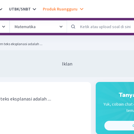
UTBK/SNBT
Produk Ruangguru
 teks eksplanasi adalah ...
Iklan
Tany
eks eksplanasi adalah ....
Yuk, cobain chat 
tema
C