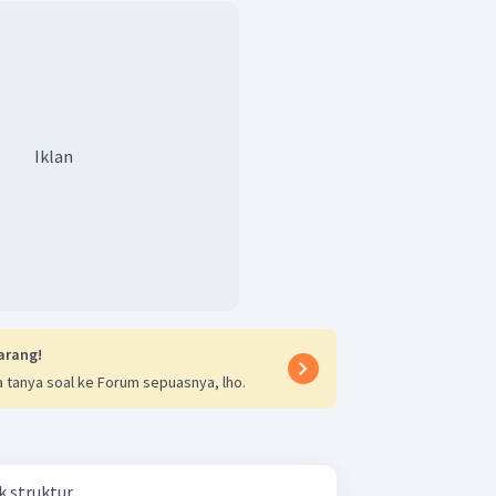
Iklan
arang!
 tanya soal ke Forum sepuasnya, lho.
struktur ....