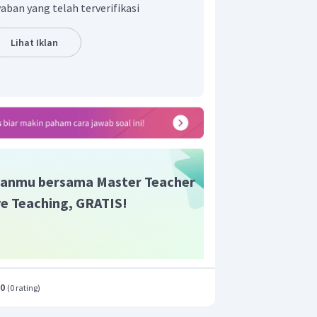
dibahas. Ini bisa menjadi pengantar
aban yang telah terverifikasi
penjelasan. Penjelasan umum dalam
nya menggambarkan apa, bagaimana,
Lihat Iklan
m dapat terjadi.
si penjelasan tentang sebuah proses
pat terjadi atau muncul dan dapat
lam satu paragraf. Seri penjelasan
jelaskan akibat dan penyebab dari
retasi dalam teks eksplanasi dapat
san atau
penarikan simpulan
.
anmu bersama Master Teacher
ive Teaching, GRATIS!
s ada dalam teks eksplanasi adalah
lasan proses, dan penutup.
n yang benar adalah pilihan A.
.0
(
0 rating
)