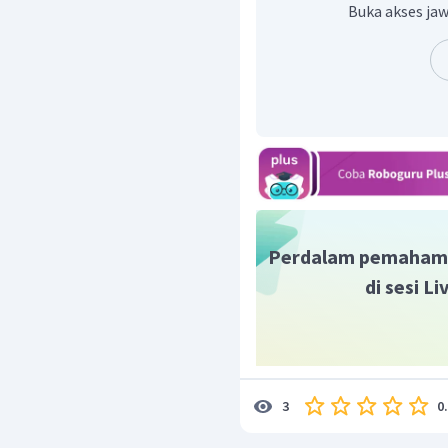
fenomena yang sedang 
Buka akses jaw
untuk fenomena atau 
teks ini, pada umum
mengapa peristiwa ala
Deret penjelas
, beri
mengapa fenomena da
terdiri dari lebih da
menjelaskan dan men
bencana alam.
Interpretasi
, Interp
dikatakan sebagai ula
Perdalam pemaham
di sesi L
Maka, unsur yang haru
penjelasan umum, penje
Dengan demikian, jawaba
0
3