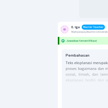
E. Iga
Master Teacher
Mahasiswa/Alumni Universi
Jawaban terverifikasi
Pembahasan
Teks eksplanasi merupak
proses bagaimana dan m
sosial, ilmiah, dan lai
eksplanasi terdiri dari
sebab dan akibat (dere
interpretasi.
Pernyataan umum
,