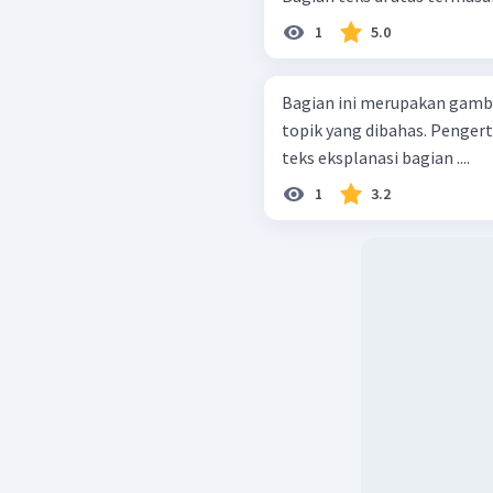
1
5.0
Bagian ini merupakan gamba
topik yang dibahas. Pengertian di atas termasuk ke dalam struktur
teks eksplanasi bagian ....
1
3.2