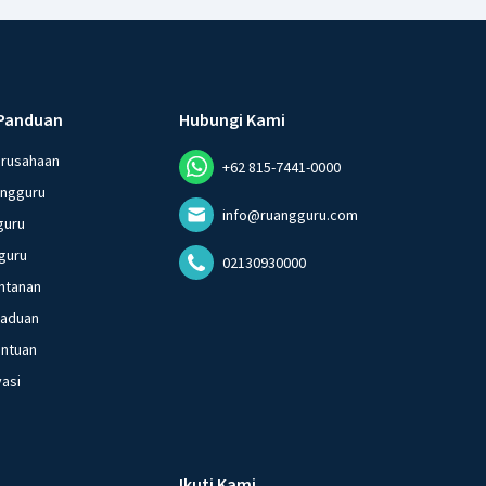
Panduan
Hubungi Kami
erusahaan
+62 815-7441-0000
angguru
info@ruangguru.com
guru
guru
02130930000
ntanan
gaduan
entuan
vasi
Ikuti Kami