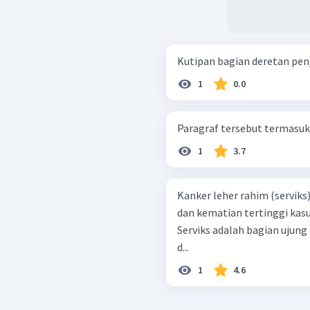
Kutipan bagian deretan penje
1
0.0
Paragraf tersebut termasuk s
1
3.7
Kanker leher rahim (servik
dan kematian tertinggi kas
Serviks adalah bagian ujung 
d...
1
4.6