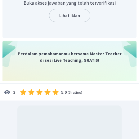
Buka akses jawaban yang telah terverifikasi
Lihat Iklan
Perdalam pemahamanmu bersama Master Teacher
Jumlah atom pusat 1 (X), jumlah atom pasangan 3(Y), dan
di sesi Live Teaching, GRATIS!
jumlah elektron bebas di atom pusat 2 (PEB).
Tipe molekul AX
E sehingga bentuk molekuk adalah
3
piramida segitiga
5.0
3
(
3 rating
)