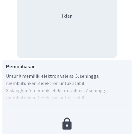
Iklan
Pembahasan
Unsur X memiliki elektron valensi 5, sehingga
membutuhkan 3 elektron untuk stabil.
Sedangkan Y memiliki elektron valensi 7 sehingga
membutuhkan 1 elektron untuk stabil.
Jika berikatan :
X butuh 3
Y butuh 1
Senyawa yang terbentuk adalah XY
, dimana struktur dot
3
cross Lewisnya :