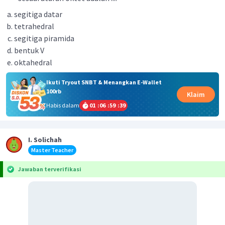
segitiga datar
tetrahedral
segitiga piramida
bentuk V
oktahedral
Ikuti Tryout SNBT & Menangkan E-Wallet
100rb
Klaim
Habis dalam
01
:
06
:
59
:
38
I. Solichah
Master Teacher
Jawaban terverifikasi