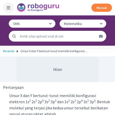
Masuk
Beranda
Unsur X dan Y berturut-turut memiliki konfigurasi ...
Iklan
Pertanyaan
Unsur X dan Y berturut-turut memiliki konfigurasi
2
2
6
2
3
2
2
6
2
5
elektron 1s
2s
2p
3s
3p
dan 1s
2s
2p
3s
3p
. Bentuk
molekul yang terjasi jika kedua unsur tersebut berikatan
sesuai aturan oktet adalah ....