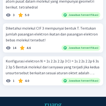
atom pusat dalam molekul yang mempunyai geometri
berikut. tetrahedral
3
5.0
Jawaban terverifikasi
Diketahui molekul CIF 3 mempunyai bentuk T. Tentukan
jumlah pasangan elektron ikatan dan pasangan elektron
bebas molekul tersebut!
14
4.6
Jawaban terverifikasi
Konfigurasi elektron N = 1s 2 2s 2 2p 3 Cl = 1s 2 2s 2 2p 6 3s
2 3p 5 Bentuk molekul dari senyawa yang terjadi jika kedua
unsurtersebut berkaitan sesuai aturan oktet adalah ….
1
4.0
Jawaban terverifikasi