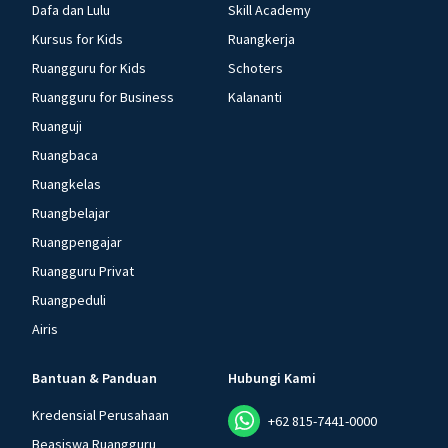
Dafa dan Lulu
Skill Academy
Kursus for Kids
Ruangkerja
Ruangguru for Kids
Schoters
Ruangguru for Business
Kalananti
Ruanguji
Ruangbaca
Ruangkelas
Ruangbelajar
Ruangpengajar
Ruangguru Privat
Ruangpeduli
Airis
Bantuan & Panduan
Hubungi Kami
Kredensial Perusahaan
+62 815-7441-0000
Beasiswa Ruangguru