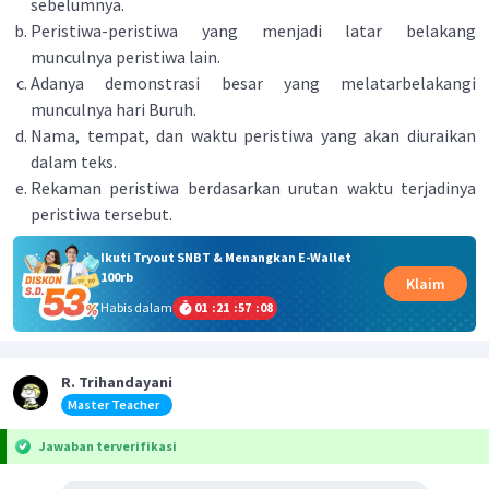
sebelumnya.
Peristiwa-peristiwa yang menjadi latar belakang
munculnya peristiwa lain.
Adanya demonstrasi besar yang melatarbelakangi
munculnya hari Buruh.
Nama, tempat, dan waktu peristiwa yang akan diuraikan
dalam teks.
Rekaman peristiwa berdasarkan urutan waktu terjadinya
peristiwa tersebut.
Ikuti Tryout SNBT & Menangkan E-Wallet
100rb
Klaim
Habis dalam
01
:
21
:
57
:
07
R. Trihandayani
Master Teacher
Jawaban terverifikasi