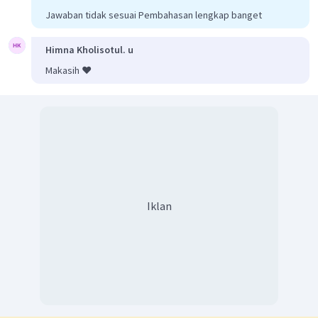
Jawaban tidak sesuai Pembahasan lengkap banget
Berdasarkan penjelasan tersebut, unsur-unsur berikut yang
tidak
terdapat dalam rangkaian peristiwa teks cerita
Himna Kholisotul. u
sejarah adalah
adanya demonstrasi besar yang
Makasih ❤️
melatarbelakangi munculnya hari Buruh
.
Dengan demikian, jawaban yang tepat adalah C.
Iklan