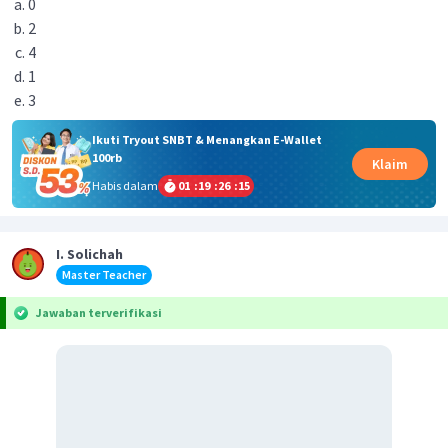
0
2
4
1
3
Ikuti Tryout SNBT & Menangkan E-Wallet
100rb
Klaim
Habis dalam
01
:
19
:
26
:
15
I. Solichah
Master Teacher
Jawaban terverifikasi