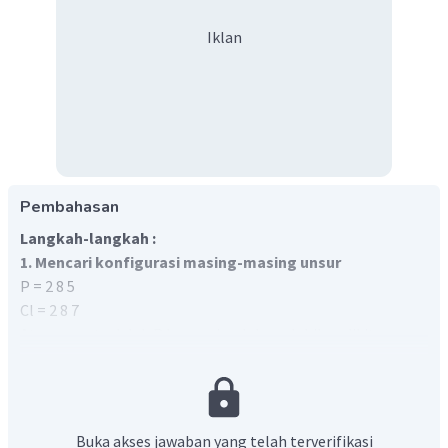
Iklan
Pembahasan
Langkah-langkah :
1. Mencari konfigurasi masing-masing unsur
P = 2 8 5
Cl = 2 8 7
Atom pusat adalah P karena jumlahnya lebih sedikit.
2. Menentukan PEB (pasanan elektron bebas) dan PEI
(pasangan elektron ikatan).
Pada senyawa
dapat dilihat bahwa terdapat 3 ikatan
, artinya PEI = 3, untuk mencari PEB dapat
Buka akses jawaban yang telah terverifikasi