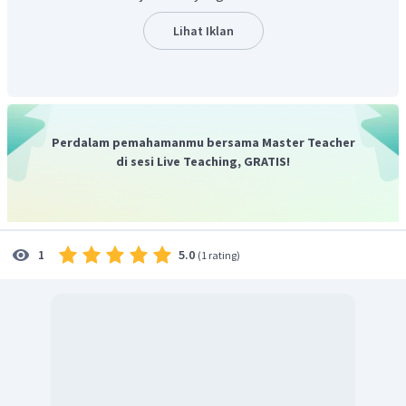
menggunakan persamaan:
Lihat Iklan
Banyaknya pasangan elektron bebas (PEB) pada atom
pusat adalah 1.
Perdalam pemahamanmu bersama Master Teacher
di sesi Live Teaching, GRATIS!
Jadi, jawaban yang benar adalah D.
5.0
1
(
1 rating
)