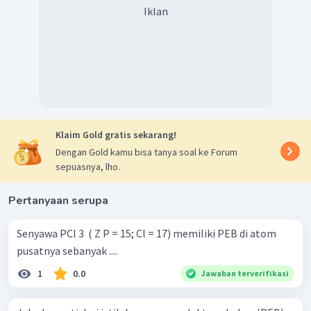
Iklan
Klaim Gold gratis sekarang!
Dengan Gold kamu bisa tanya soal ke Forum
sepuasnya, lho.
Pertanyaan serupa
Senyawa PCl 3 ​ ( Z P = 15; Cl = 17) memiliki PEB di atom
pusatnya sebanyak ....
1
0.0
Jawaban terverifikasi