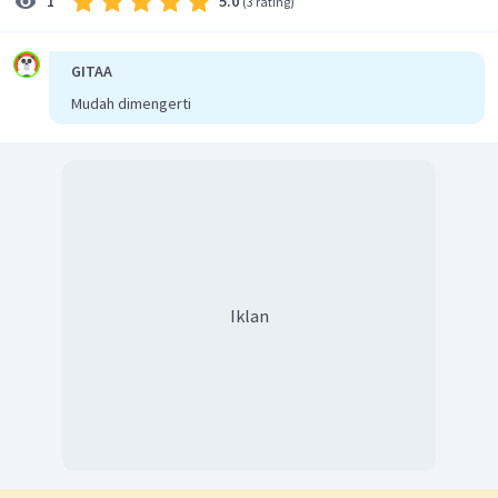
5.0
1
(
3 rating
)
Jadi, jawaban yang benar adalah
E.
GITAA
Mudah dimengerti
Iklan