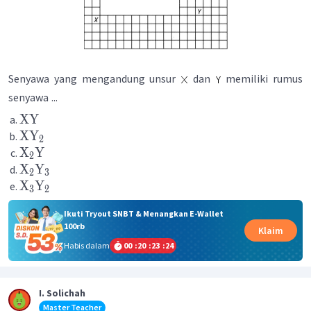
Senyawa yang mengandung unsur
dan
memiliki rumus
senyawa
...
XY
XY
2
X
Y
2
X
Y
2
3
X
Y
3
2
Ikuti Tryout SNBT & Menangkan E-Wallet
100rb
Klaim
Habis dalam
00
:
20
:
23
:
24
I. Solichah
Master Teacher