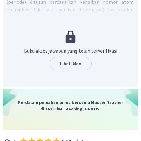
(periode) disusun berdasarkan kenaikan nomor atom,
sedangkan lajur-lajur vertikal (golongan) berdasarkan
kemiripan
sifat.
Berdasarkan tabel periodik di
atas:
Unsur
terletak pada periode keempat golongan IIA.
Untuk mencapai kestabilan, unsur pada golongan IIA
Buka akses jawaban yang telah terverifikasi
cenderung melepaskan dua elektron membentuk ion
.
Lihat Iklan
Unsur
terletak pada periode ketiga golongan VA.
Untuk mencapai kestabilan, unsur pada golongan VA
cenderung menerima tiga elektron membentuk ion
Perdalam pemahamanmu bersama Master Teacher
Senyawa yang mengandung ion
dan ion
di sesi Live Teaching, GRATIS!
memiliki rumus senyawa
seperti reaksi berikut: