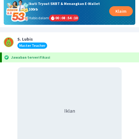
Ikuti Tryout SNBT & Menangkan E-Wallet
100rb
Klaim
Habis dalam
00
:
08
:
54
:
10
S. Lubis
Master Teacher
Jawaban terverifikasi
Iklan