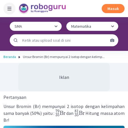
Masuk
Beranda
Unsur Bromin (Br) mempunyai 2 isotop dengan kelimp...
Iklan
Pertanyaan
Unsur Bromin (Br) mempunyai 2 isotop dengan kelimpahan
79
81
Br
Br
sama banyak (50%) yaitu :
dan
Hitung massa atom
35
35
Br!