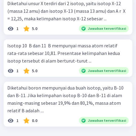
Diketahui unsur X terdiri dari 2 isotop, yaitu isotop X-12
(massa 12 amu) dan isotop X-13 (massa 13 amu) dan A r ​ X
= 12,25, maka kelimpahan isotop X-12 sebesar ...
1
5.0
Jawaban terverifikasi
Isotop 10 ​ B dan 11 ​ B mempunyai massa atom relatif
rata-rata sebesar 10,81. Presentase kelimpahan kedua
isotop tersebut di alam berturut-turut ...
1
5.0
Jawaban terverifikasi
Diketahui boron mempunyai dua buah isotop, yaitu B-10
dan B-11. Jika kelimpahan isotop B-10 dan B-11 di alam
masing-masing sebesar 19,9% dan 80,1%, massa atom
relatif B adalah ....
1
0.0
Jawaban terverifikasi