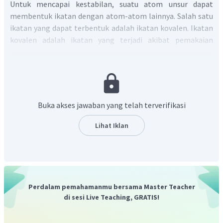
Untuk mencapai kestabilan, suatu atom unsur dapat
membentuk ikatan dengan atom-atom lainnya. Salah satu
ikatan yang dapat terbentuk adalah ikatan kovalen. Ikatan
kovalen adalah ikatan yang terjadi akibat pemakaian
bersama pasangan elektron oleh dua atom. Ikatan kovalen
biasanya terbentuk di antara dua atom yang sama-sama
memiliki kecenderungan menangkap elektron (sesama
atom nonlogam).
Buka akses jawaban yang telah terverifikasi
Unsur A
Unsur A yang memiliki nomor atom 1 menunjukkan
Lihat Iklan
bahwa unsur A hanya memiliki 1 buah elektron dan
elektron valensinya juga sebanyak 1 elektron. Unsur A
terletak pada golongan IA. Meskipun terletak pada
golongan IA, namun unsur A merupakan nonlogam.
Perdalam pemahamanmu bersama Master Teacher
Unsur B
di sesi Live Teaching, GRATIS!
Unsur B dengan konfigurasi elektron memiliki 6
elektron valensi. Penentuannya adalah dari jumlah