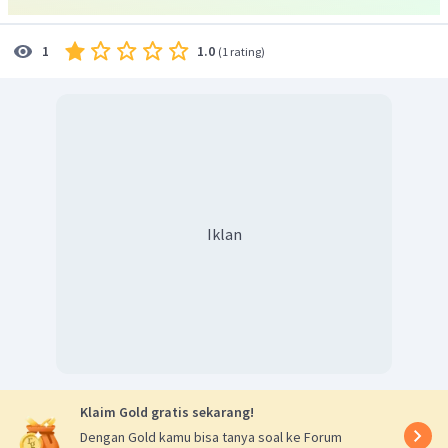
elektron pada kulit terluarnya
dan
(
).
Unsur B terletak pada golongan VIA dan merupakan
1.0
1
(
1 rating
)
nonlogam.
Ikatan yang terbentuk
Antara unsur A dan unsur B dapat membentuk ikatan
dengan pemakaian bersama pasangan elektron. Agar
mencapai kestilan, maka 2 atom unsur A dapat
berikatan dengan 1 atom unsur A. Ikatan yang
Iklan
terbentuk dapat digambarkan sebagai berikut.
Klaim Gold gratis sekarang!
Dengan Gold kamu bisa tanya soal ke Forum