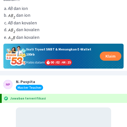
AB
dan ion
dan ion
AB
dan kovalen
dan kovalen
dan kovalen
Ikuti Tryout SNBT & Menangkan E-Wallet
100rb
Klaim
Habis dalam
00
:
02
:
44
:
15
N. Puspita
Master Teacher
Jawaban terverifikasi