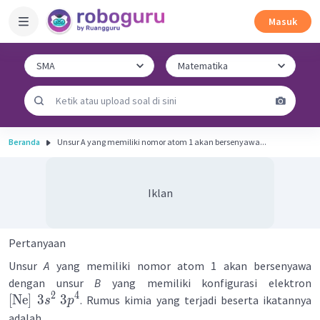
Masuk
Beranda
Unsur A yang memiliki nomor atom 1 akan bersenyawa...
Iklan
Pertanyaan
Unsur
A
yang memiliki nomor atom 1 akan bersenyawa
dengan unsur
B
yang memiliki konfigurasi elektron
2
4
[
Ne
]
3
3
. Rumus kimia yang terjadi beserta ikatannya
s
p
adalah ...