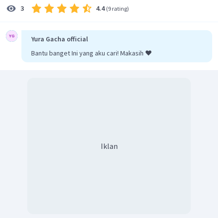
4.4
3
(
9 rating
)
Yura Gacha official
Bantu banget Ini yang aku cari! Makasih ❤️
Iklan