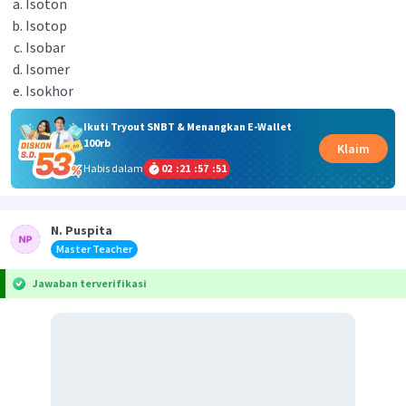
Isoton
Isotop
Isobar
Isomer
Isokhor
Ikuti Tryout SNBT & Menangkan E-Wallet
100rb
Klaim
Habis dalam
02
:
21
:
57
:
51
N. Puspita
Master Teacher
Jawaban terverifikasi