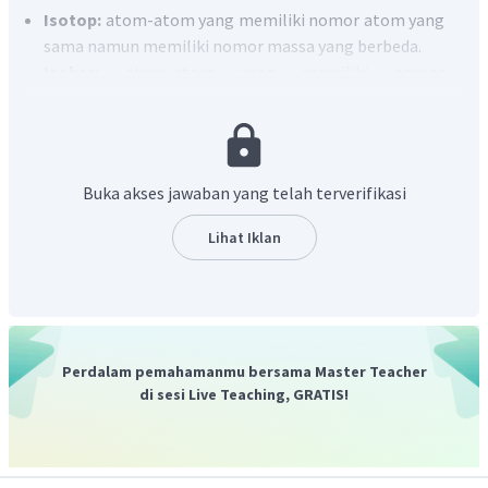
Isotop:
atom-atom yang memiliki nomor atom yang
sama namun memiliki nomor massa yang berbeda.
Isobar:
atom-atom yang memiliki nomor
atom berbeda namun memiliki nomor massa yang
sama.
Isoton:
atom-atom yang memiliki jumlah neutron
yang sama.
Buka akses jawaban yang telah terverifikasi
Pada atom A, nomor atom = 10 (jumlah proton) dan nomor
Lihat Iklan
massanya = 22 (jumlah proton dan neutron). Sedangkan
pada atom B telah diketahui nomor atom dan nomor
massanya. Maka notasi atom A dan B adalah
.
Dilihat berdasarkan notasi atomnya, kedua atom tersebut
tidak isotop maupun isobar, namun isoton karena memiliki
Perdalam pemahamanmu bersama Master Teacher
jumlah neutron sama banyak.
di sesi Live Teaching, GRATIS!
Jadi, jawaban yang benar adalah A.