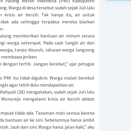
eh Palang Merah Indonesia (PMI) Kabupaten
ng. Warga di desa tersebut sudah sejak Juli lalu
krisis air bersih. Tak hanya itu, air untuk
idak ada sehingga terpaksa mereka biarkan
n.
ang memberikan bantuan air minum secara
i warga setempat. Pada saat tangki air dari
warga, tanpa disuruh, ratusan warga langsung
n membawa jeriken.
 dengan tertib. Jangan berebut,” ujar petugas
MI itu tidak digubris. Warga malah berebut
ngki agar lebih dulu mendapatkan air.
ahyudi (26) mengatakan, sudah sejak Juli lalu
 Wonorejo mengalami krisis air bersih akibat
asak tidak ada. Tanaman mati semua karena
ada bantuan air ke sini. Sebelumnya harus ambil
ah. Jauh dari sini. Warga harus jalan kaki,” aku