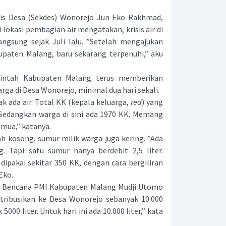
s Desa (Sekdes) Wonorejo Jun Eko Rakhmad,
i lokasi pembagian air mengatakan, krisis air di
ngsung sejak Juli lalu. ”Setelah mengajukan
paten Malang, baru sekarang terpenuhi,” aku
tah Kabupaten Malang terus memberikan
ga di Desa Wonorejo, minimal dua hari sekali.
k ada air. Total KK (kepala keluarga,
red
) yang
. Sedangkan warga di sini ada 1970 KK. Memang
emua,” katanya.
 kosong, sumur milik warga juga kering. ”Ada
g. Tapi satu sumur hanya berdebit 2,5 liter.
dipakai sekitar 350 KK, dengan cara bergiliran
 Eko.
Bencana PMI Kabupaten Malang Mudji Utomo
stribusikan ke Desa Wonorejo sebanyak 10.000
k 5000 liter. Untuk hari ini ada 10.000 liter,” kata