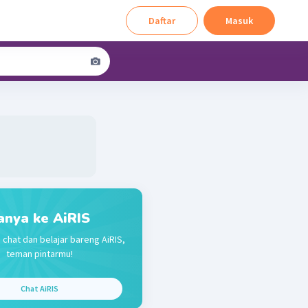
Daftar
Masuk
anya ke AiRIS
 chat dan belajar bareng AiRIS,
teman pintarmu!
Chat AiRIS