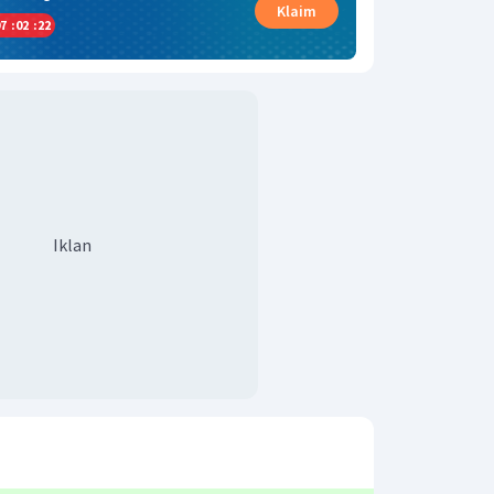
Klaim
7
:
02
:
21
Iklan