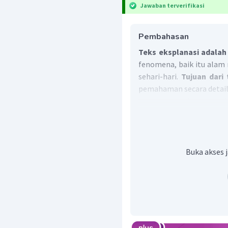
Jawaban terverifikasi
Pembahasan
Teks eksplanasi adalah
fenomena, baik itu alam 
sehari-hari.
Tujuan dari 
pemahaman secara detail
atau mengerti mengenai
wawasan pembaca.
Ratusan warga di Desa 
Malang, Jawa Timur antr
Palang Merah Indonesia
Buka akses j
siang. Warga di desa t
kekeringan dan krisis air 
Kekeringan dan krisis ai
ada air untuk kebutuha
tanaman mati kekeringa
warga tidak mempunyai 