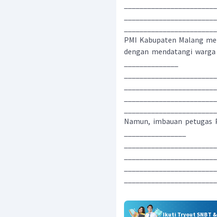
________________________
________________________
_______________________
PMI Kabupaten Malang mem
dengan mendatangi warga s
______________
________________________
________________________
________________________
_______________________
Namun, imbauan petugas P
________________
________________________
________________________
________________________
_______________________
Ikuti Tryout SNBT 