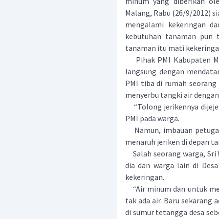
minum yang diberikan ol
Malang, Rabu (26/9/2012) sia
mengalami kekeringan dan 
kebutuhan tanaman pun t
tanaman itu mati kekeringa
Pihak PMI Kabupaten Mal
langsung dengan mendatang
PMI tiba di rumah seorang 
menyerbu tangki air denga
“Tolong jerikennya dijejer
PMI pada warga.
Namun, imbauan petugas P
menaruh jeriken di depan ta
Salah seorang warga, Sri W
dia dan warga lain di Desa
kekeringan.
“Air minum dan untuk mem
tak ada air. Baru sekarang 
di sumur tetangga desa sebel