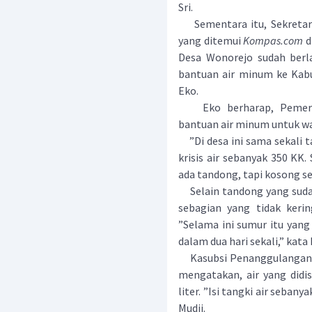
Sri.
Sementara itu, Sekretari
yang ditemui
Kompas.com
d
Desa Wonorejo sudah berla
bantuan air minum ke Kabu
Eko.
Eko berharap, Pemerin
bantuan air minum untuk war
”Di desa ini sama sekali ta
krisis air sebanyak 350 KK
ada tandong, tapi kosong s
Selain tandong yang sudah
sebagian yang tidak kerin
”Selama ini sumur itu yang 
dalam dua hari sekali,” kata
Kasubsi Penanggulangan 
mengatakan, air yang didi
liter. ”Isi tangki air sebanya
Mudji.