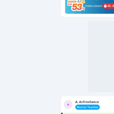
Habis dalam
01
:
0
A. Acfreelance
Master Teacher