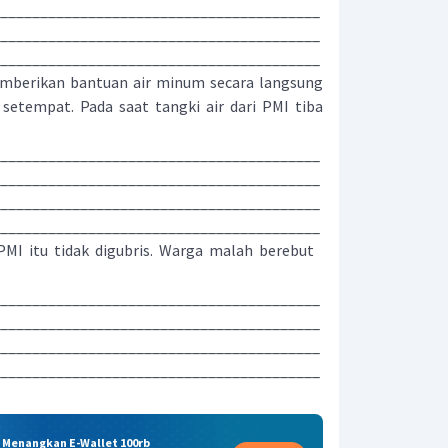
________________________________________
________________________________________
_________________________________________
berikan bantuan air minum secara langsung
etempat. Pada saat tangki air dari PMI tiba
________________________________________
________________________________________
________________________________________
_________________________________________
MI itu tidak digubris. Warga malah berebut
________________________________________
________________________________________
________________________________________
_________________________________________
& Menangkan E-Wallet 100rb