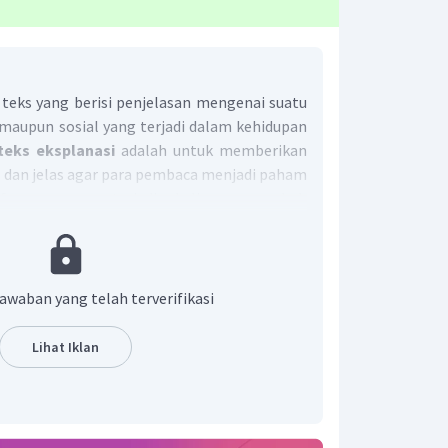
teks yang berisi penjelasan mengenai suatu
maupun sosial yang terjadi dalam kehidupan
teks eksplanasi
adalah untuk memberikan
 dan jelas agar para pembaca menjadi paham
 fenomena yang terjadi sekaligus menambah
Wonorejo, Kecamatan Singosari, Kabupaten
e dalam pembagian air minum yang diberikan
 (PMI) Kabupaten Malang, Rabu (26/9/2012)
awaban yang telah terverifikasi
ersebut sudah sejak Juli lalu mengalami
bersih.
Lihat Iklan
r bersih di desa tersebut menyebabkan tidak
n tanaman. Wargapun membiarkan tanaman-
n. Air di sumur warga mengering sehingga
air untuk minum dan memasak. Kekeringan