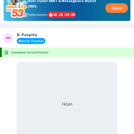
Ikuti Tryout SNBT & Menangkan E-Wallet
100rb
Klaim
Habis dalam
02
:
15
:
54
:
06
N. Puspita
Master Teacher
Jawaban terverifikasi
Iklan