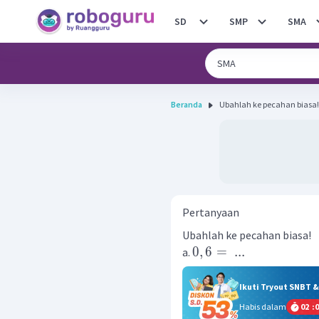
SD
SMP
SMA
Beranda
Pertanyaan
Ubahlah ke pecahan biasa!
0
,
6
=
...
a.
Ikuti Tryout SNBT 
Habis dalam
02
:
0