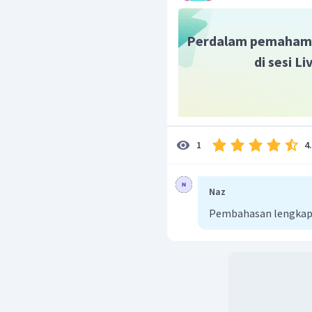
Perdalam pemaham
di sesi L
4
1
Naz
Pembahasan lengkap 