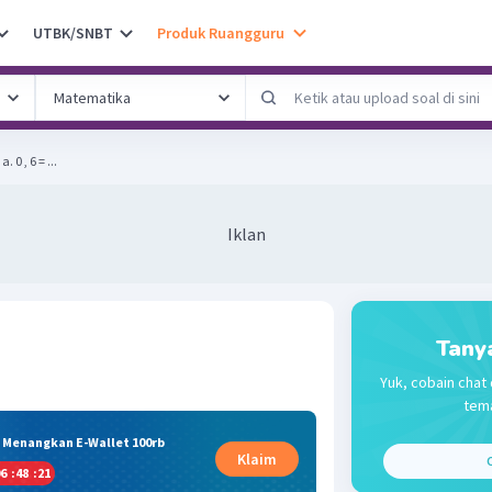
UTBK/SNBT
Produk Ruangguru
Ubahlah ke pecahan biasa! a. 0 , 6 = ...
Iklan
Tany
Yuk, cobain chat 
tema
& Menangkan E-Wallet 100rb
Klaim
C
6
:
48
:
21