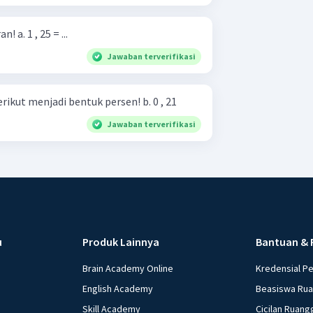
Ubahlah ke pecahan campuran! a. 1 , 25 = ...
Jawaban terverifikasi
Ubahlah pecahan desimal berikut menjadi bentuk persen! b. 0 , 21
Jawaban terverifikasi
u
Produk Lainnya
Bantuan & 
Brain Academy Online
Kredensial P
English Academy
Beasiswa Ru
Skill Academy
Cicilan Ruang