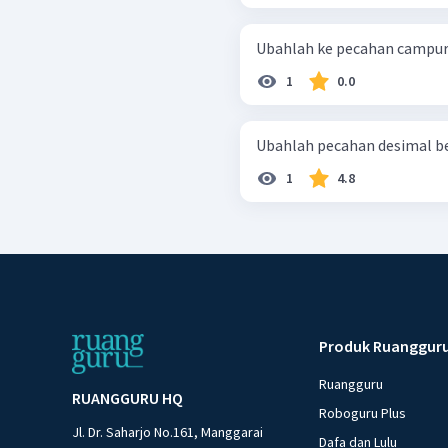
1
0.0
1
4.8
Produk Ruanggur
Ruangguru
RUANGGURU HQ
Roboguru Plus
Jl. Dr. Saharjo No.161, Manggarai
Dafa dan Lulu