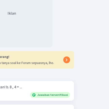
Iklan
arang!
 tanya soal ke Forum sepuasnya, lho.
Ubahlah ke pecahan campuran! b. 8 , 4 = ...
Jawaban terverifikasi