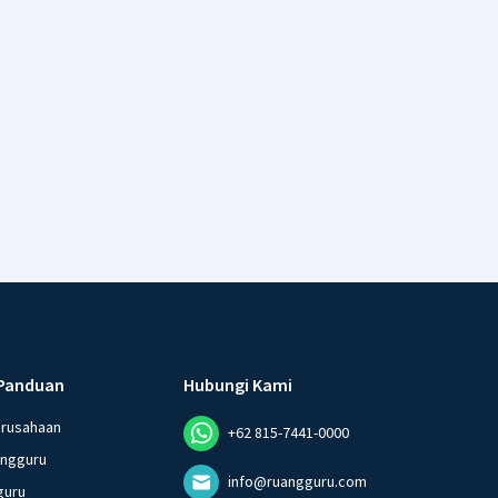
Panduan
Hubungi Kami
erusahaan
+62 815-7441-0000
angguru
info@ruangguru.com
guru