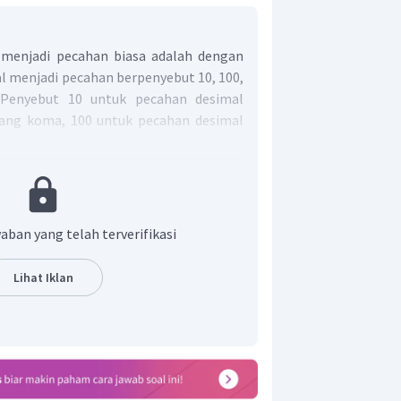
menjadi pecahan biasa adalah dengan
 menjadi pecahan berpenyebut 10, 100,
. Penyebut 10 untuk pecahan desimal
kang koma, 100 untuk pecahan desimal
ang koma, 1.000 untuk pecahan desimal
ang koma, dan seterusnya. Selanjutnya,
k paling sederhana dengan membagi
dengan FPB dari keduanya.
aban yang telah terverifikasi
Lihat Iklan
pecahan biasa dari