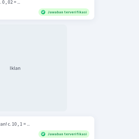
lah ke pecahan biasa! b. 0 , 02 = ...
Jawaban terverifikasi
Iklan
Ubahlah ke pecahan campuran! c. 10 , 1 = ...
Jawaban terverifikasi