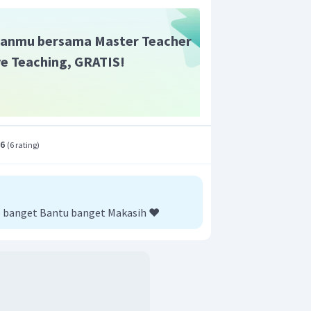
anmu bersama Master Teacher
ive Teaching, GRATIS!
.6
(
6 rating
)
banget Bantu banget Makasih ❤️