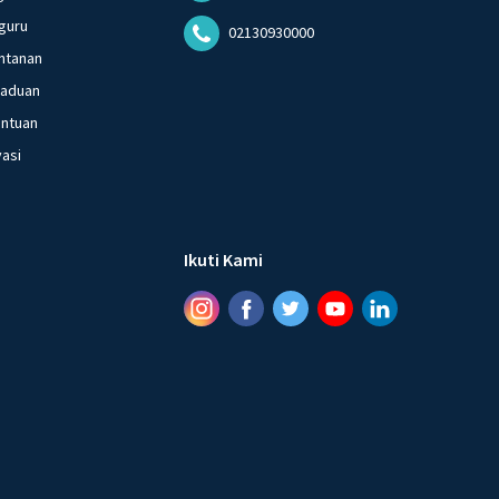
guru
02130930000
ntanan
gaduan
entuan
vasi
Ikuti Kami