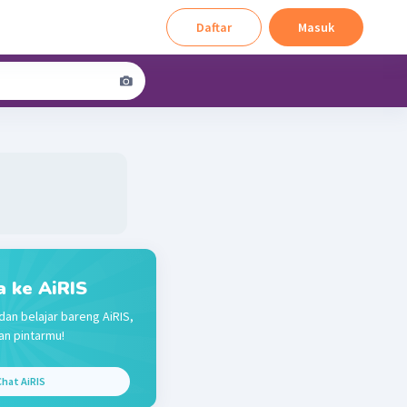
Daftar
Masuk
a ke AiRIS
dan belajar bareng AiRIS,
n pintarmu!
hat AiRIS