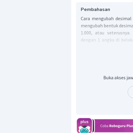
Pembahasan
Cara mengubah desimal 
mengubah bentuk desimal
1.000, atau seterusnya
dengan 1 angka di bela
dengan 2 angka di belak
dengan 3 angka di belak
ubah pecahan ke bentu
pembilang dan penyebut 
Buka akses jaw
Dengan demikian, bentuk 