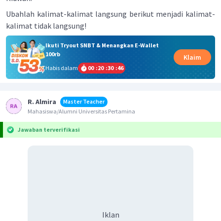
Ubahlah kalimat-kalimat langsung berikut menjadi kalimat-
kalimat tidak langsung!
Ikuti Tryout SNBT & Menangkan E-Wallet
100rb
Klaim
Habis dalam
00
:
20
:
30
:
46
R. Almira
Master Teacher
Mahasiswa/Alumni Universitas Pertamina
Jawaban terverifikasi
Iklan