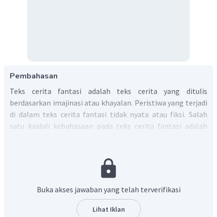
Pembahasan
Teks cerita fantasi adalah teks cerita yang ditulis
berdasarkan imajinasi atau khayalan. Peristiwa yang terjadi
di dalam teks cerita fantasi tidak nyata atau fiksi. Salah
satu kaidah kebahasaan pada teks cerita fantasi adalah
menggunakan kalimat langsung. Kalimat langsung adalah
kalimat yang berisi ucapan langsung dari seseorang yang
sama persis dengan apa yang diucapkannya. Selain kalimat
langsung, ada juga kalimat tidak langsung, yaitu kalimat
yang memberitahukan perkataan orang lain dalam bentuk
Buka akses jawaban yang telah terverifikasi
kalimat berita. Ciri-ciri kalimat tidak langsung sebagai
berikut:
Lihat Iklan