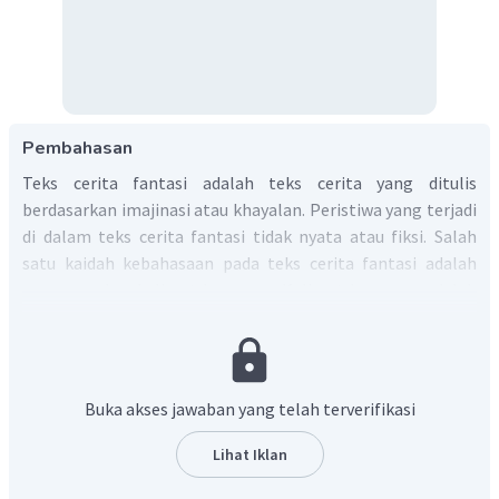
Pembahasan
Teks cerita fantasi adalah teks cerita yang ditulis
berdasarkan imajinasi atau khayalan. Peristiwa yang terjadi
di dalam teks cerita fantasi tidak nyata atau fiksi. Salah
satu kaidah kebahasaan pada teks cerita fantasi adalah
menggunakan kalimat langsung. Kalimat langsung adalah
kalimat yang berisi ucapan langsung dari seseorang yang
sama persis dengan apa yang diucapkannya. Selain kalimat
langsung, ada juga kalimat tidak langsung, yaitu kalimat
yang memberitahukan perkataan orang lain dalam bentuk
Buka akses jawaban yang telah terverifikasi
kalimat berita. Ciri-ciri kalimat tidak langsung sebagai
berikut:
Lihat Iklan
Tidak menggunakan tanda petik.