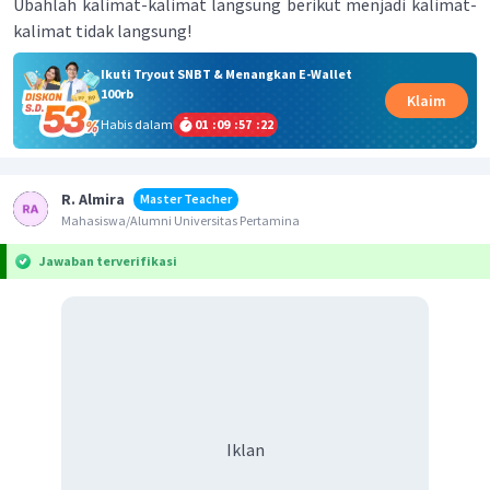
Ubahlah kalimat-kalimat langsung berikut menjadi kalimat-
kalimat tidak langsung!
Ikuti Tryout SNBT & Menangkan E-Wallet
100rb
Klaim
Habis dalam
01
:
09
:
57
:
22
R. Almira
Master Teacher
Mahasiswa/Alumni Universitas Pertamina
Jawaban terverifikasi
Iklan