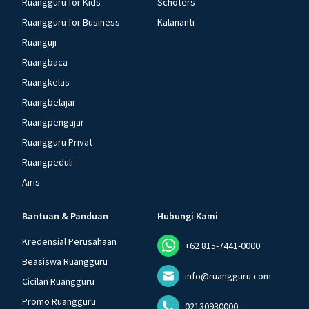
Ruangguru for Kids
Schoters
Ruangguru for Business
Kalananti
Ruanguji
Ruangbaca
Ruangkelas
Ruangbelajar
Ruangpengajar
Ruangguru Privat
Ruangpeduli
Airis
Bantuan & Panduan
Hubungi Kami
Kredensial Perusahaan
+62 815-7441-0000
Beasiswa Ruangguru
info@ruangguru.com
Cicilan Ruangguru
Promo Ruangguru
02130930000