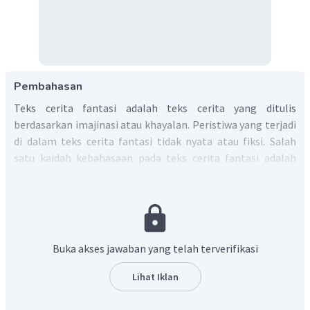
Pembahasan
Teks cerita fantasi adalah teks cerita yang ditulis
berdasarkan imajinasi atau khayalan. Peristiwa yang terjadi
di dalam teks cerita fantasi tidak nyata atau fiksi. Salah
satu kaidah kebahasaan pada teks cerita fantasi adalah
menggunakan kalimat langsung. Kalimat langsung adalah
kalimat yang berisi ucapan langsung dari seseorang yang
sama persis dengan apa yang diucapkannya. Ciri-ciri kalimat
langsung sebagai berikut:
Buka akses jawaban yang telah terverifikasi
Ditandai dengan tanda petik (".....")
Huruf pertama kalimat dalam tanda petik harus
Lihat Iklan
kapital.
Apabila kalimat petikan berupa kalimat berita, maka