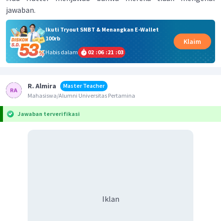
jawaban.
Ikuti Tryout SNBT & Menangkan E-Wallet
100rb
Klaim
Habis dalam
02
:
06
:
21
:
03
R. Almira
Master Teacher
Mahasiswa/Alumni Universitas Pertamina
Jawaban terverifikasi
Iklan