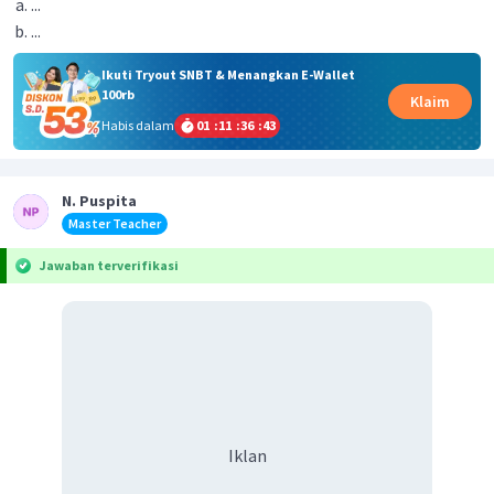
...
...
Ikuti Tryout SNBT & Menangkan E-Wallet
100rb
Klaim
Habis dalam
01
:
11
:
36
:
42
N. Puspita
Master Teacher
Jawaban terverifikasi
Iklan