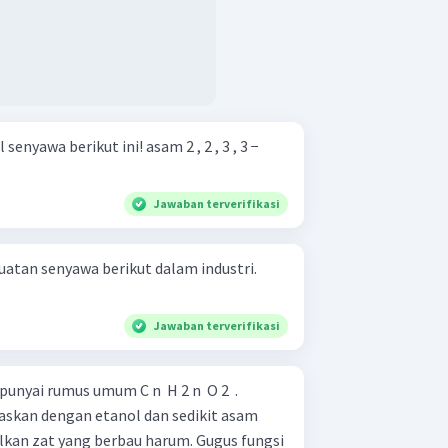
ikut ini! asam 2 , 2 , 3 , 3 −
Jawaban terverifikasi
atan senyawa berikut dalam industri.
Jawaban terverifikasi
ai rumus umum C n ​ H 2 n ​ O 2 ​ .
naskan dengan etanol dan sedikit asam
lkan zat yang berbau harum. Gugus fungsi