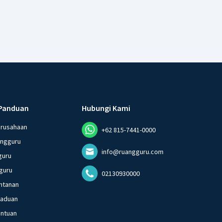
Panduan
Hubungi Kami
erusahaan
+62 815-7441-0000
angguru
info@ruangguru.com
guru
guru
02130930000
ntanan
gaduan
entuan