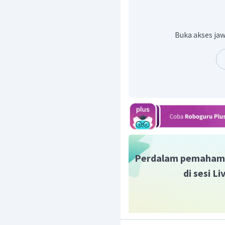
Buka akses jaw
Jadi, Jawabannya adala
yaitu asam karboksilat.
Perdalam pemaham
di sesi L