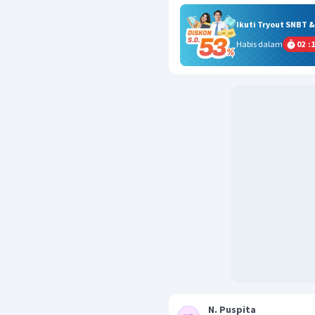
Ikuti Tryout SNBT 
Habis dalam
02
:
1
N. Puspita