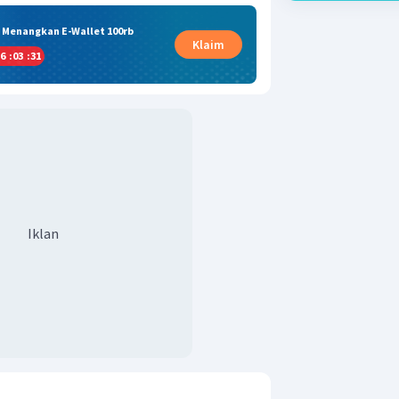
& Menangkan E-Wallet 100rb
Klaim
6
:
03
:
30
Iklan