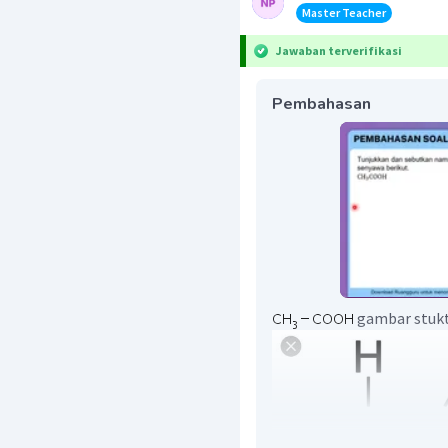
Master Teacher
Jawaban terverifikasi
Pembahasan
gambar stukt