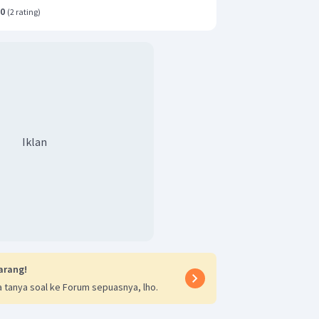
.0
(
2 rating
)
Iklan
arang!
 tanya soal ke Forum sepuasnya, lho.