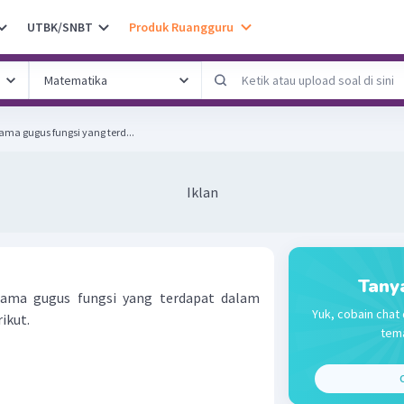
UTBK/SNBT
Produk Ruangguru
ma gugus fungsi yang terd...
Iklan
Tany
ama gugus fungsi yang terdapat dalam
Yuk, cobain chat 
ikut.
tema
C