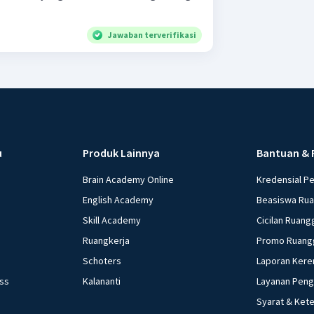
Jawaban terverifikasi
u
Produk Lainnya
Bantuan & 
Brain Academy Online
Kredensial P
English Academy
Beasiswa Ru
Skill Academy
Cicilan Ruang
Ruangkerja
Promo Ruang
Schoters
Laporan Kere
ess
Kalananti
Layanan Pen
Syarat & Ket