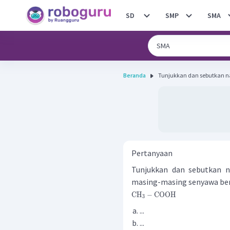
SD
SMP
SMA
Beranda
Tunjukkan dan sebutkan na
Pertanyaan
Tunjukkan dan sebutkan n
masing-masing senyawa ber
CH
−
COOH
3
...
...