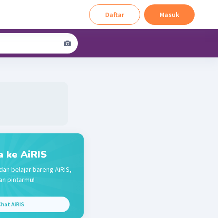
Daftar
Masuk
a ke AiRIS
dan belajar bareng AiRIS,
n pintarmu!
hat AiRIS