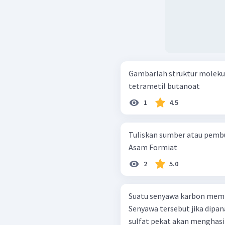
Gambarlah struktur molekul senyawa ber
tetrametil butanoat
1
4.5
Tuliskan sumber atau pembu
Asam Formiat
2
5.0
Suatu senyawa karbon mempuny
Senyawa tersebut jika dipa
sulfat pekat akan menghasi