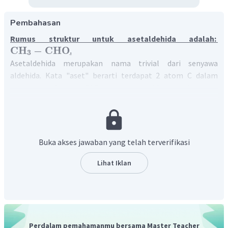
Pembahasan
Rumus struktur untuk asetaldehida adalah:
CH
−
CHO
.
3
Asetaldehida merupakan nama trivial dari senyawa
aldehida. Kata "aset" berarti terdapat 2 atom C dalam
strukturnya. Nama IUPAC untuk asetaldehida adalah etanal.
−
CHO
Aldehid memiliki gugus fungsi
yang posisinya
selalu pada atom C nomor 1 (paling ujung).
Dengan demikian, rumus struktur untuk asetaldehida
adalah:
Buka akses jawaban yang telah terverifikasi
CH
−
C
=
O
3
∣
Lihat Iklan
H
Perdalam pemahamanmu bersama Master Teacher