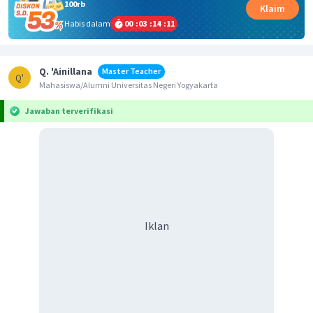
100rb
Klaim
Habis dalam
00
:
03
:
14
:
11
Q. 'Ainillana
Master Teacher
Q'
Mahasiswa/Alumni Universitas Negeri Yogyakarta
Jawaban terverifikasi
Iklan