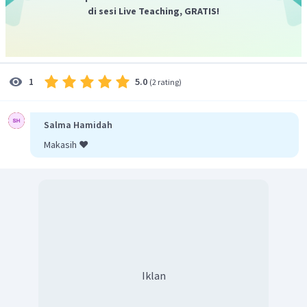
di sesi Live Teaching, GRATIS!
5.0
1
(
2 rating
)
Salma Hamidah
Makasih ❤️
Iklan