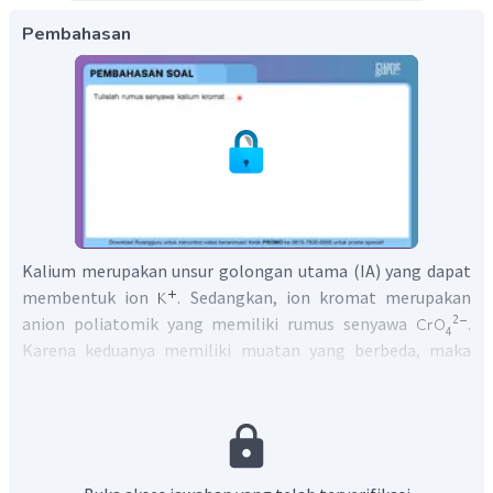
Pembahasan
Kalium merupakan unsur golongan utama (IA) yang dapat
membentuk ion
. Sedangkan, ion kromat merupakan
anion poliatomik yang memiliki rumus senyawa
.
Karena keduanya memiliki muatan yang berbeda, maka
perlu disetarakan dengan memberikan koefisien 2 pada ion
sehingga rumus senyawanya menjadi:
Jadi, rumus senyawa yang tepat untuk kalium kromat
yaitu
.