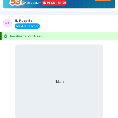
Habis dalam
01
:
21
:
48
:
05
N. Puspita
Master Teacher
Jawaban terverifikasi
Iklan