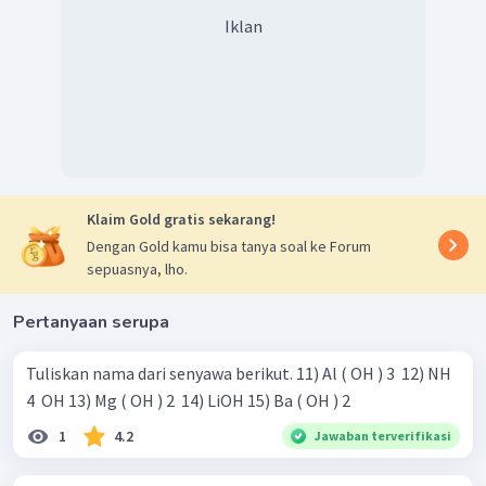
Iklan
Klaim Gold gratis sekarang!
Dengan Gold kamu bisa tanya soal ke Forum
sepuasnya, lho.
Pertanyaan serupa
Tuliskan nama dari senyawa berikut. 11) Al ( OH ) 3 ​ 12) NH
4 ​ OH 13) Mg ( OH ) 2 ​ 14) LiOH 15) Ba ( OH ) 2 ​
1
4.2
Jawaban terverifikasi