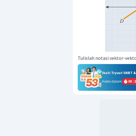
Tulislah notasi vektor-vekto
Ikuti Tryout SNBT 
Habis dalam
00
:
2