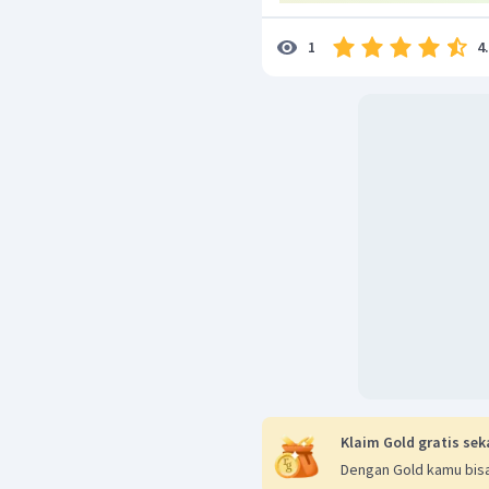
=
−
3
−
4
(ba
V
B
i
j
dan bagian tegaknya k
4
1
Dengan demikian, notasi
vektor di atas.
Klaim Gold gratis sek
Dengan Gold kamu bisa