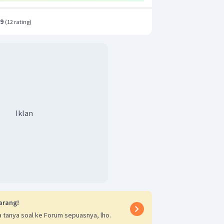
gian datarnya ke kiri sejauh 3 satuan
e bawah sejauh 4 satuan)
.9
(
12 rating
)
 vektor-vektor tersebut adalah notasi
Iklan
arang!
 tanya soal ke Forum sepuasnya, lho.