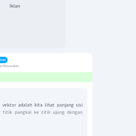
Iklan
cher
as Pasundan
vektor adalah kita lihat panjang sisi
 titik pangkal ke titik ujung dengan
ke kanan maka unsur
nya bertanda
x