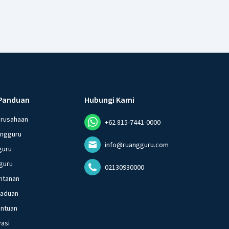
Panduan
Hubungi Kami
erusahaan
+62 815-7441-0000
angguru
info@ruangguru.com
guru
guru
02130930000
ntanan
gaduan
entuan
vasi