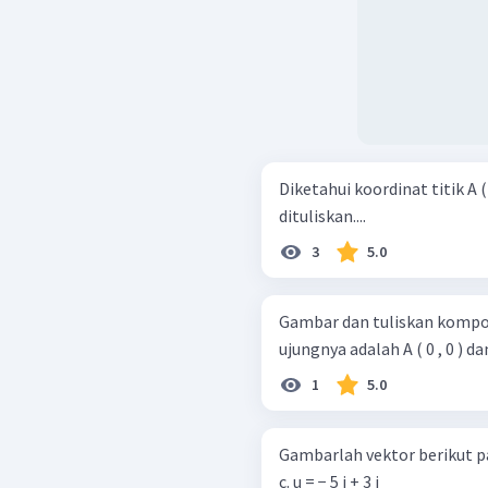
Diketahui koordinat titik A ( 2
dituliskan....
3
5.0
Gambar dan tuliskan kompon
ujungnya adalah A ( 0 , 0 ) dan 
1
5.0
Gambarlah vektor berikut p
c. u = − 5 i + 3 j