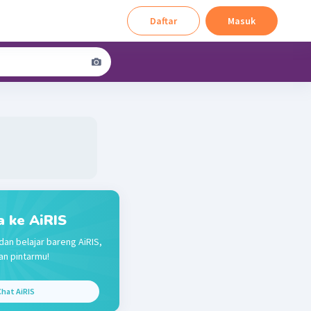
Daftar
Masuk
a ke AiRIS
dan belajar bareng AiRIS,
n pintarmu!
hat AiRIS