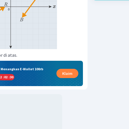
r di atas.
& Menangkan E-Wallet 100rb
Klaim
2
:
02
:
30