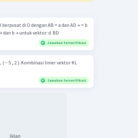
 berpusat di O dengan AB = a dan AD → = b
→ . Tuliskan dalam bentuk a → dan b → untuk vektor: d. BD
Jawaban terverifikasi
 L ( − 5 , 2 ) .Kombinasi linier vektor KL
Jawaban terverifikasi
Iklan