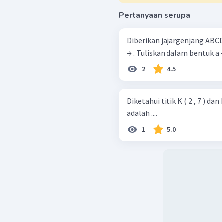
Pertanyaan serupa
Diberikan jajargenjang ABCD
2
4.5
Diketahui titik K ( 2 , 7 ) dan
adalah ....
1
5.0