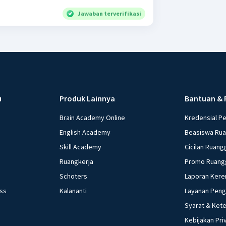
Jawaban terverifikasi
u
Produk Lainnya
Bantuan & 
Brain Academy Online
Kredensial P
English Academy
Beasiswa Ru
Skill Academy
Cicilan Ruang
Ruangkerja
Promo Ruang
Schoters
Laporan Kere
ess
Kalananti
Layanan Pen
Syarat & Ket
Kebijakan Pri