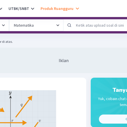
UTBK/SNBT
Produk Ruangguru
r di atas.
Iklan
Tany
Yuk, cobain chat 
tema
C