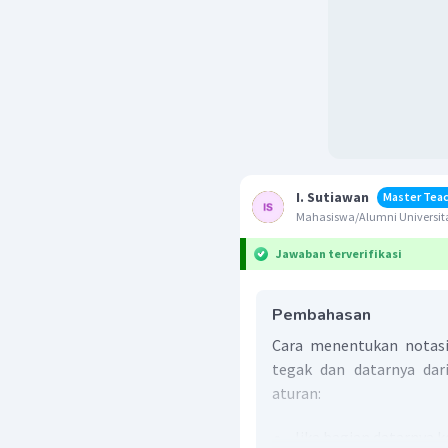
I. Sutiawan
Master Tea
Mahasiswa/Alumni Universit
Jawaban terverifikasi
Pembahasan
Cara menentukan notasi 
tegak dan datarnya dari
aturan:
Jika bagian datarnya 