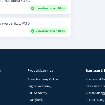
umus kimia SO 3 ...
Jawaban terverifikasi
Tuliskan nama senyawa-senyawa berikut. PCl 5 ​
Jawaban terverifikasi
u
Produk Lainnya
Bantuan & 
Brain Academy Online
Kredensial P
English Academy
Beasiswa Ru
Skill Academy
Cicilan Ruang
Ruangkerja
Promo Ruang