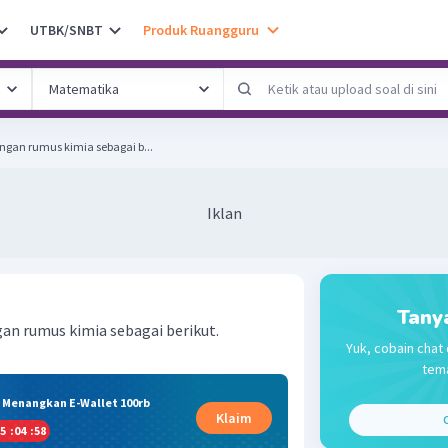
UTBK/SNBT
Produk Ruangguru
gan rumus kimia sebagai b...
Iklan
Tany
an rumus kimia sebagai berikut.
Yuk, cobain chat 
tema
& Menangkan E-Wallet 100rb
Klaim
C
5
:
04
:
58