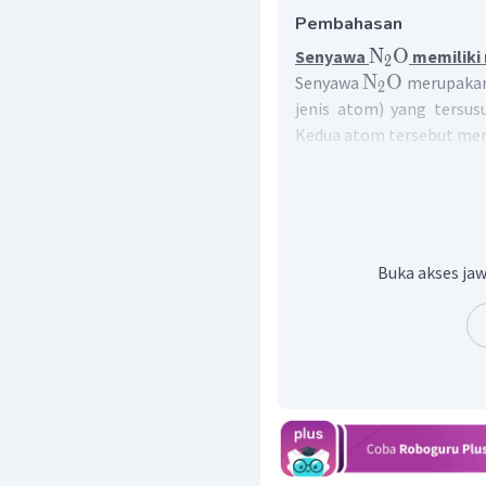
Pembahasan
N
O
Senyawa
memiliki
2
N
O
Senyawa
merupakan 
2
jenis atom) yang tersu
Kedua atom tersebut mer
Penamaan senyawa kova
menunjukkan banyakny
menggunakan awalan Yunani
4; penta- = 5; heksa- = 6;
10.
Buka akses jaw
Susunan penamaannya 
unsur + jumlah unsur 
N memiliki jumlah at
memiliki jumlah atom s