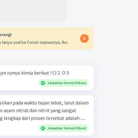
arang!
 tanya soal ke Forum sepuasnya, lho.
Tulislah nama senyawa dengan rumus kimia berikut ! Cl 2 ​ O 3 ​
Jawaban terverifikasi
silkan pada waktu hujan lebat, larut dalam
 asam nitrat dan nitrit yang sangat
 lengkap dari proses tersebut adalah .....
Jawaban terverifikasi