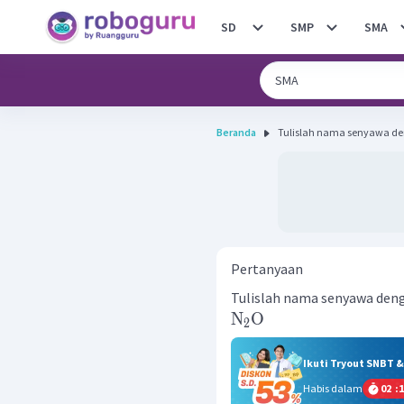
SD
SMP
SMA
Beranda
Tulislah nama senyawa den
Pertanyaan
Tulislah nama senyawa deng
N
O
2
Ikuti Tryout SNBT 
Habis dalam
02
:
1