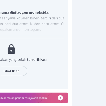
 nama dinitrogen monoksida.
senyawa kovalen biner (terdiri dari dua
sun dari dua atom N dan satu atom O.
upakan unsur non logam.
len biner menggunakan metode yang
a atom dalam senyawa. Sistem ini
: mono- = 1; di- = 2; tri- = 3; tetra- =
 hepta- = 7; okta- = 8; nona- = 9; deka- =
aban yang telah terverifikasi
adalah jumlah unsur pertama +nama
kedua + nama unsur berakhiran
-ida
.
Lihat Iklan
om dua dinamakan
dinitrogen
, dan O
atu dinamakan
monoksida
.