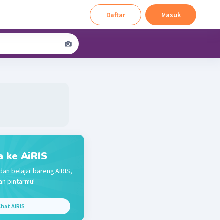
Daftar
Masuk
a ke AiRIS
dan belajar bareng AiRIS,
n pintarmu!
hat AiRIS