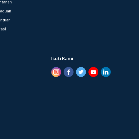
ntanan
gaduan
entuan
vasi
Ikuti Kami