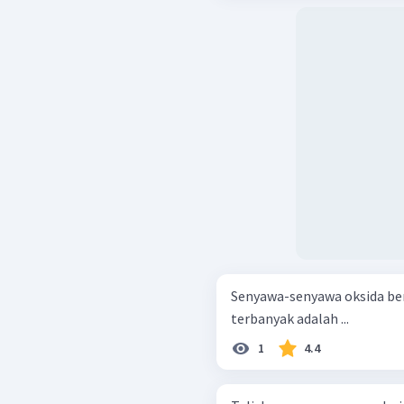
Senyawa-senyawa oksida be
terbanyak adalah ...
1
4.4