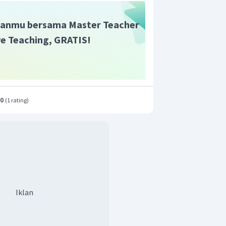
anmu bersama Master Teacher
ive Teaching, GRATIS!
.0
(
1 rating
)
Iklan