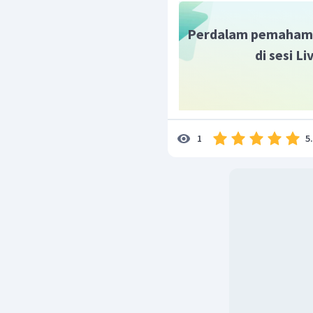
Perdalam pemaham
di sesi L
5
1