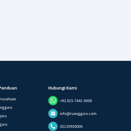
Panduan
Hubungi Kami
erusahaan
+62 815-7441-0000
angguru
info@ruangguru.com
guru
guru
02130930000