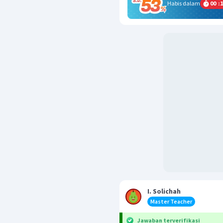
Habis dalam
00
:
1
I. Solichah
Master Teacher
Jawaban terverifikasi