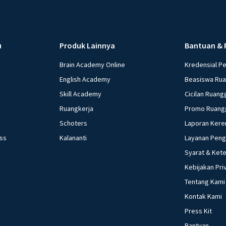
u
Produk Lainnya
Bantuan & 
Brain Academy Online
Kredensial P
English Academy
Beasiswa Ru
Skill Academy
Cicilan Ruang
Ruangkerja
Promo Ruang
Schoters
Laporan Kere
ess
Kalananti
Layanan Pen
Syarat & Ket
Kebijakan Pri
Tentang Kami
Kontak Kami
Press Kit
Bantuan