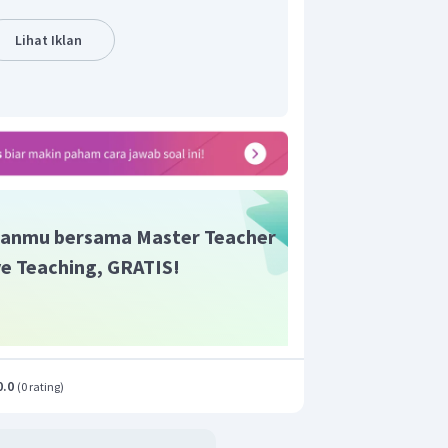
Lihat Iklan
anmu bersama Master Teacher
ive Teaching, GRATIS!
0.0
(
0 rating
)