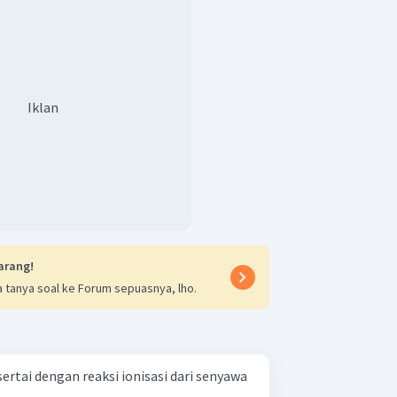
Iklan
arang!
 tanya soal ke Forum sepuasnya, lho.
sertai dengan reaksi ionisasi dari senyawa