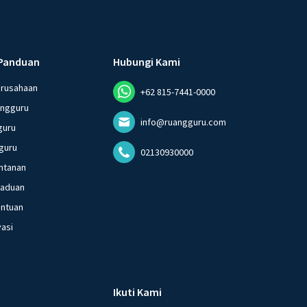
Panduan
Hubungi Kami
erusahaan
+62 815-7441-0000
angguru
info@ruangguru.com
guru
guru
02130930000
ntanan
gaduan
entuan
vasi
Ikuti Kami