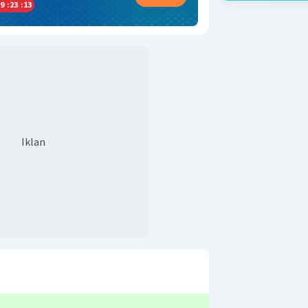
9
:
23
:
13
Iklan