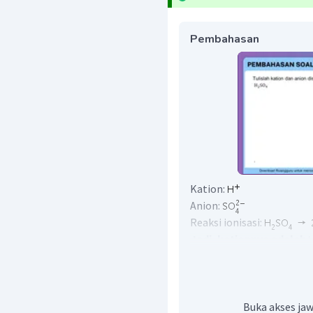
Pembahasan
Kation:
Anion:
Reaksi ionisasi:
Jadi, kationnya adalah
ionisasinya adalah
Buka akses jaw