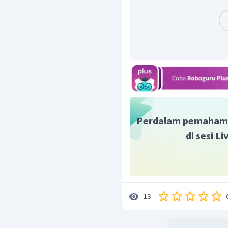
Perdalam pemaham
di sesi L
13