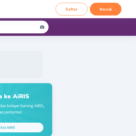
Daftar
Masuk
a ke AiRIS
dan belajar bareng AiRIS,
n pintarmu!
hat AiRIS