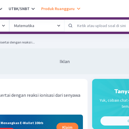
UTBK/SNBT
Produk Ruangguru
sertai dengan reaksi i...
Iklan
Tany
sertai dengan reaksi ionisasi dari senyawa
Yuk, cobain chat 
tema
C
& Menangkan E-Wallet 100rb
Klaim