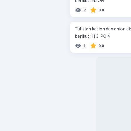
berikut : NaOH
2
0.0
Tulislah kation dan anion di
berikut : H 3 ​ PO 4 ​
1
0.0