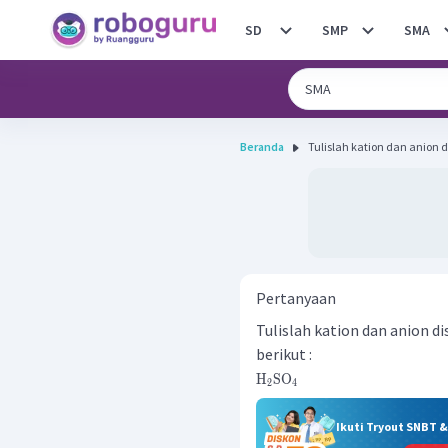
SD
SMP
SMA
Beranda
Tulislah kation dan anion di
Pertanyaan
Tulislah kation dan anion di
berikut :
H
SO
2
4
Ikuti Tryout SNBT 