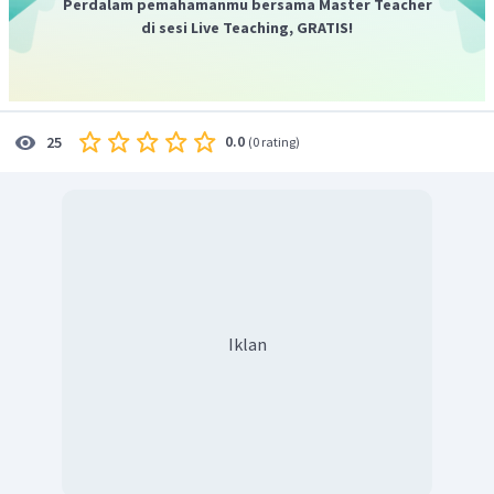
Perdalam pemahamanmu bersama Master Teacher
.
di sesi Live Teaching, GRATIS!
0.0
25
(
0 rating
)
Iklan