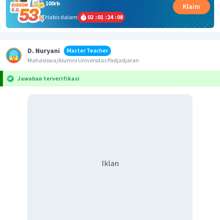
100rb
Klaim
Habis dalam
02
:
01
:
24
:
08
D. Nuryani
Master Teacher
Mahasiswa/Alumni Universitas Padjadjaran
Jawaban terverifikasi
Iklan