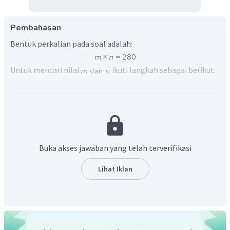
Pembahasan
Bentuk perkalian pada soal adalah:
Untuk mencari nilai
ikuti langkah sebagai berikut.
Pilih bilangan
terlebih dahulu yang merupakan
pembagi dari
, misalnya
.
Lakukan pembagian antara hasil kali bilangan yaitu
dengan
, sehingga:
Buka akses jawaban yang telah terverifikasi
Lihat Iklan
Jadi, bilangan yang harus diisi pada kotak ditunjukkan
dalam gambar berikut.
dan
Dengan demikian, didapat dua bilangan yang mungkin yaitu