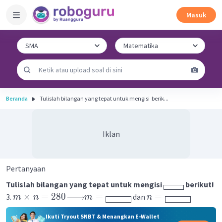
Masuk
Beranda
Tulislah bilangan yang tepat untuk mengisi ​ berik...
Iklan
Pertanyaan
Tulislah bilangan yang tepat untuk mengisi
berikut!
×
=
280
=
=
3.
dan
m
n
m
n
Ikuti Tryout SNBT & Menangkan E-Wallet