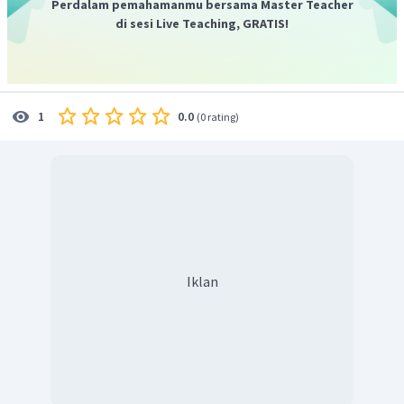
Perdalam pemahamanmu bersama Master Teacher
di sesi Live Teaching, GRATIS!
0.0
1
(
0 rating
)
Iklan