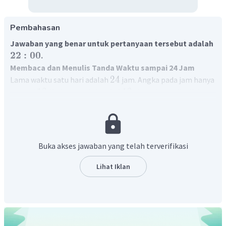
Pembahasan
Jawaban yang benar untuk pertanyaan tersebut adalah
22
:
00
.
Membaca dan Menulis Tanda Waktu sampai 24 Jam
24
Lama waktu satu hari adalah
jam. Angka pada jam hanya
12
12
sampai
. Waktu setelah pukul
siang dapat dituliskan
24
dalam tanda waktu
jam.
Pukul sepuluh malam diperoleh:
1
0
.
0
0
1
2
.
0
0
+
Buka akses jawaban yang telah terverifikasi
2
2
.
0
0
22
:
00
Dengan demikian, pukul sepuluh malam ditulis
.
Lihat Iklan