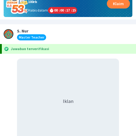
100rb
Klaim
Habis dalam
00
:
00
:
17
:
15
S. Nur
Master Teacher
Jawaban terverifikasi
Iklan