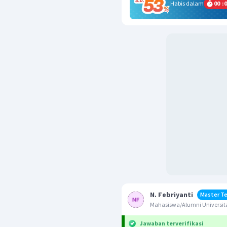
Habis dalam
00
:
0
N. Febriyanti
Master T
Mahasiswa/Alumni Universita
Jawaban terverifikasi