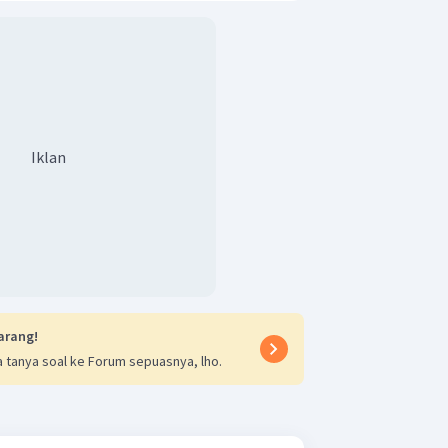
Iklan
arang!
 tanya soal ke Forum sepuasnya, lho.