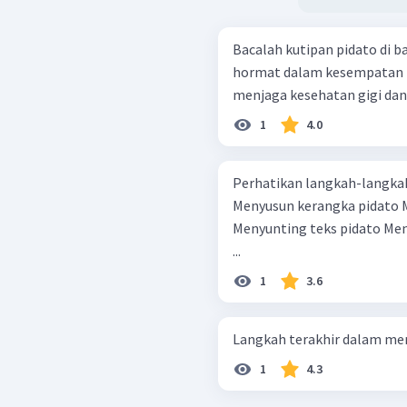
Bacalah kutipan pidato di bawah ini! [....] Bapak d
hormat dalam kesempatan i
1
4.0
Perhatikan langkah-langkah
Menyusun kerangka pidato Mendaftar pokok-pokok pidato
Menyunting teks pidato Menentukan tema pidato Menentukan tujuan
...
1
3.6
Langkah terakhir dalam men
1
4.3