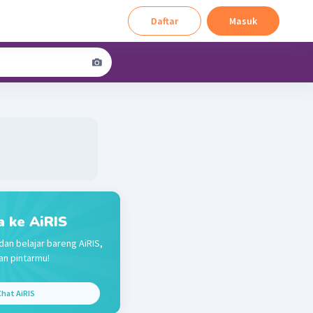
Daftar
Masuk
a ke AiRIS
dan belajar bareng AiRIS,
n pintarmu!
hat AiRIS