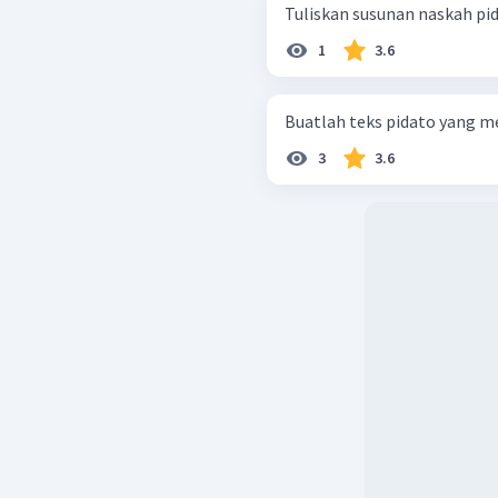
Tuliskan susunan naskah pi
1
3.6
Buatlah teks pidato yang m
3
3.6