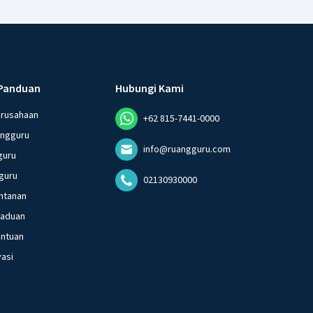
Panduan
Hubungi Kami
erusahaan
+62 815-7441-0000
angguru
info@ruangguru.com
guru
guru
02130930000
ntanan
gaduan
entuan
vasi