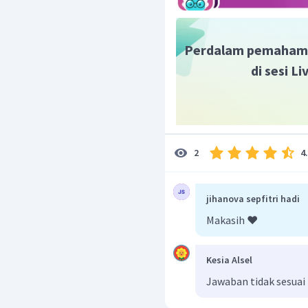
M, memakai masker, 
menghindari kerumun
interaksi.
Perdalam pemaham
Dengan tetap mematuhi p
di sesi L
terhindar dari Covid-19 
teman.
Wassalam
4
2
jihanova sepfitri hadi
Makasih ❤️
Kesia Alsel
Jawaban tidak sesuai