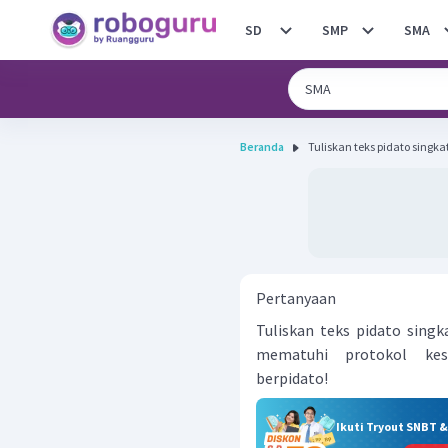
SD
SMP
SMA
Beranda
Tuliskan teks pidato sing
Pertanyaan
Tuliskan teks pidato sin
mematuhi protokol ke
berpidato!
Ikuti Tryout SNBT 