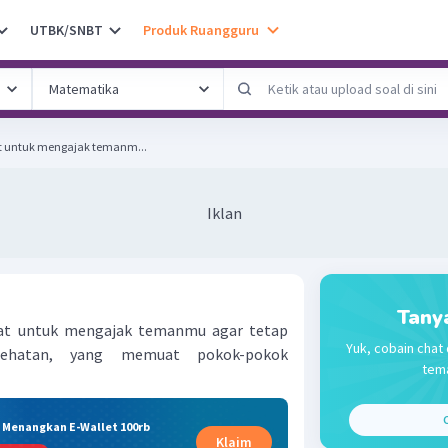
UTBK/SNBT
Produk Ruangguru
kat untuk mengajak temanm...
Iklan
Tany
gkat untuk mengajak temanmu agar tetap
Yuk, cobain chat 
sehatan, yang memuat pokok-pokok
tema
C
& Menangkan E-Wallet 100rb
Klaim