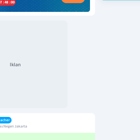
7
:
47
:
59
Iklan
eacher
s Negeri Jakarta