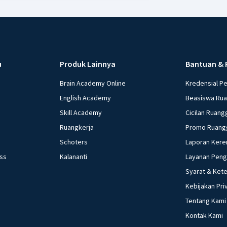
u
Produk Lainnya
Bantuan & 
Brain Academy Online
Kredensial P
English Academy
Beasiswa Ru
Skill Academy
Cicilan Ruang
Ruangkerja
Promo Ruang
Schoters
Laporan Kere
ess
Kalananti
Layanan Pen
Syarat & Ket
Kebijakan Pri
Tentang Kami
Kontak Kami